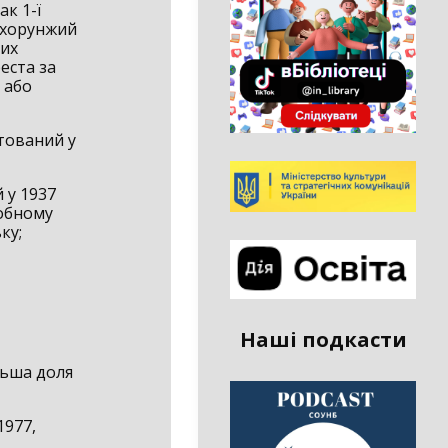
к 1-ї
. хорунжий
них
еста за
 або
тований у
 у 1937
собному
ку;
Наші подкасти
альша доля
1977,