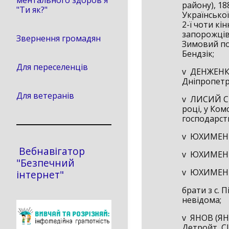
ментального здоров'я
району), 18
"Ти як?"
Української
2-ї чоти кі
запорожців
Звернення громадян
Зимовий пох
Бендзік;
Для переселенців
v ДЕНЖЕНК
Дніпропетр
Для ветеранів
v ЛИСИЙ СТ
році, у Ко
господарств
v ЮХИМЕН
Вебнавігатор
v ЮХИМЕН
"Безпечний
v ЮХИМЕН
інтернет"
брати з с. 
невідома;
v ЯНОВ (ЯНІ
Детройт, С