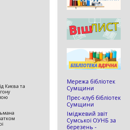
Мережа бібліотек
від Києва та
Сумщини
агону
Прес-клуб бібліотек
упою
Сумщини
Іміджевий звіт
тьмана
очатком
Сумської ОУНБ за
ої
березень -