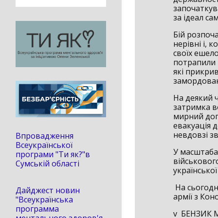
започаткува
за ідеал са
Бій розпоча
нерівні і, 
своїх ешело
потрапили 
які прикрив
замордован
На деякий 
затримка во
мирний дог
евакуація д
невдовзі з
Впровадження
Всеукраїнської
У масштабах
програми "Ти як?"в
військовог
Сумській області
української 
На сьогодні
Дайджест новин
армії з Кон
"Всеукраїнська
программа
v БЕНЗИК 