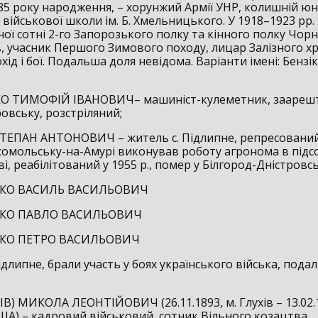
85 року народження, – хорунжий Армії УНР, колишній юна
 військової школи ім. Б. Хмельницького. У 1918–1923 рр
нної сотні 2-го Запорозького полку та кінного полку Чор
, учасник Першого Зимового походу, лицар Залізного хр
ід і бої. Подальша доля невідома. Варіанти імені: Бензік
О ТИМОФІЙ ІВАНОВИЧ– машиніст-кулеметник, заареш
овську, розстріляний;
ЕПАН АНТОНОВИЧ – житель с. Підлипне, репресований
мсомольську-на-Амурі виконував роботу агронома в під
і, реабілітований у 1955 р., помер у Білгород-Дністровсь
КО ВАСИЛЬ ВАСИЛЬОВИЧ
КО ПАВЛО ВАСИЛЬОВИЧ
КО ПЕТРО ВАСИЛЬОВИЧ
Підлипне, брали участь у боях українського війська, под
В) МИКОЛА ЛЕОНТІЙОВИЧ (26.11.1893, м. Глухів – 13.02.
ША) – кадровий військовий, сотник Вільного козацтва.