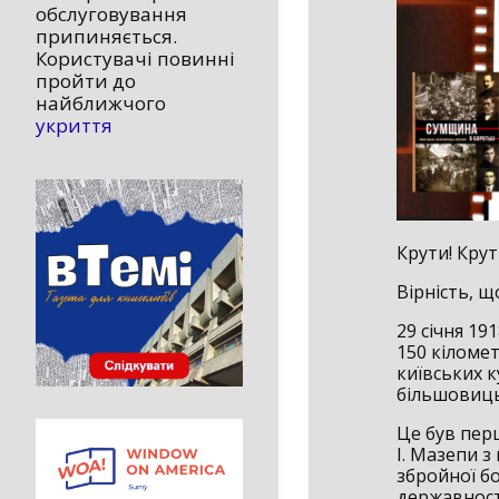
обслуговування
припиняється.
Користувачі повинні
пройти до
найближчого
укриття
Крути! Крут
Вірність, щ
29 січня 19
150 кіломет
київських к
більшовиць
Це був перш
І. Мазепи з
збройної б
державності