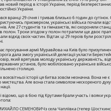
в новий період в історії України, період безперестанни
мостійної України.
вся вранці 29 січня і тривав близько 6 годин до сутінок.
користуючись присмерком, українські війська почали від
нів. Але 27 студентів та гімназистів, які охороняли станц
в полон. Трохи згодом у полон потрапили ще двоє пра
али відхід своїх частин. Відтак ці 29 героїв були розстріл
і.
час просування армії Муравйова на Київ було призупинен
рога дала змогу українській делегації укласти Бересте
овір, який врятував молоду українську державність, від
ержавних установ, було мобілізовано українське військо
вільнено столицю.
 всесвітньої історії ця битва зовсім незначна. Вона не 
о мистецтва. Але вона стала символом нескореного духу
нації.
 відомо, що в бою під Крутами брали участь і вояки укр
отопа:
МИХАЙЛО СЕМЕНОВИЧз села Чапліївка (тепер Шосткинс