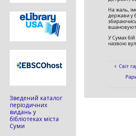
На жаль, ім
держави у б
збираючись
вшановують
У Сумах бі
назвою вул
Світ г
Рари
Зведений каталог
періодичних
видань у
бібліотеках міста
Суми