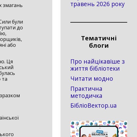
травень 2026 року
х змагань
 Сили були
ступати до
ію,
Тематичні
порщиків,
блоги
яні або
Про найцікавіше з
о. Ця
йський
життя бібліотеки
булась
Читати модно
 та
Практична
методичка
є зразком
БібліоВектор.ua
аїнської
ького