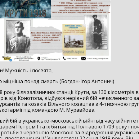
и! Мужність і посвята,
о міцніша понад смерть (Богдан-Ігор Антонич)
18 року біля залізничної станції Крути, за 130 кілометрів 
рів від Конотопа, відбувся нерівний бій нечисленного з
урсантів та козаків Вільного козацтва з 4-тисячною гр
кої армії під командою М. Муравйова.
ий бій в українсько-московській війні від часу війни ге
 царем Петром І та їх битви під Полтавою 1709 року і п
оротьби з червоною Москвою за відродження українськ
, проголошеної IV Універсалом 22 січня 1918 року. Він