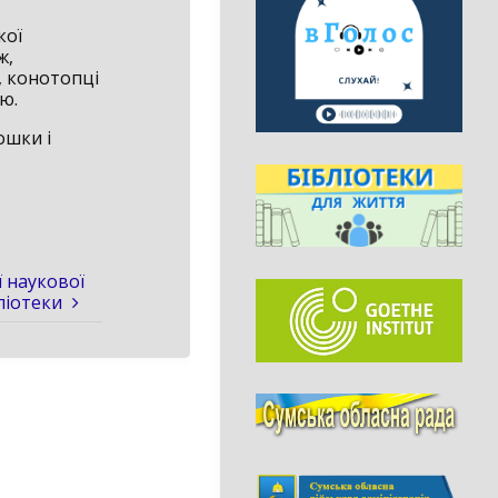
кої
ж,
, конотопці
ю.
ошки і
ї наукової
ліотеки