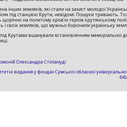
ена інших земляків, які стали на захист молодої Українсь
оях під станцією Крути, невідомі. Пошуки тривають. То
 щорічно на политому кров’ю героїв крутянському полі
 і своїх земляків, що мужньо боронили українську земл
й під Крутами вшанували встановленням меморіальної д
иці.
армоній Олександра Стіліануді
тетні видання у фондах Сумської обласної універсально
біб