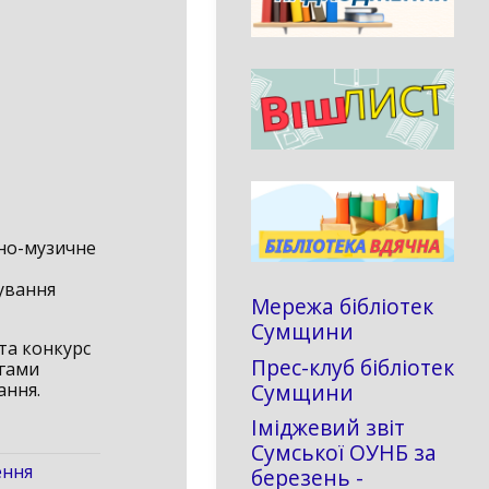
рно-музичне
бування
Мережа бібліотек
Сумщини
та конкурс
Прес-клуб бібліотек
игами
Сумщини
ання.
Іміджевий звіт
Сумської ОУНБ за
ення
березень -