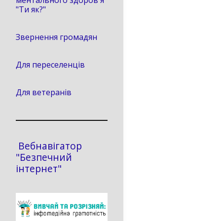
ментального здоров'я
"Ти як?"
Звернення громадян
Для переселенців
Для ветеранів
Вебнавігатор
"Безпечний
інтернет"