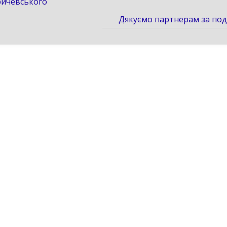
ричевського
Дякуємо партнерам за по