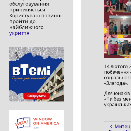
обслуговування
припиняється.
Користувачі повинні
пройти до
найближчого
укриття
14 лютого 
побачення «
соціальног
«Злагода».
Для юнаків
«Ти без мен
українських
Митець