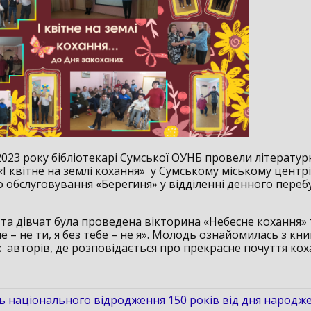
2023 року бібліотекарі Сумської ОУНБ провели літерату
І квітне на землі кохання» у Сумському міському центрі
о обслуговування «Берегиня» у відділенні денного пере
 та дівчат була проведена вікторина «Небесне кохання» 
е – не ти, я без тебе – не я». Молодь ознайомилась з кн
 авторів, де розповідається про прекрасне почуття кох
 національного відродження 150 років від дня народж