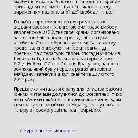
майбутнє України. Революція Гідності є яскравим
прикладом незламності українського народу та
вираженням національної ідеї свободи та волі.
В пам’ять про самопожертву громадян, які
віддали своє життя, відстоюючи право вибору,
європейське майбутнє своєї країни організовано
загальнобібліотечний перегляд літератури
«Небесна Сотня: обірвані кулею мрії», на якому
представлено документи про ці трагічні дні,
поетичні та літературні твори, спогади учасників
Революції Гідності. Розміщено матеріали про
бійця Небесної Сотні Олексія Братушко, нашого
земляка, який був у перших рядах активістів
Майдану і загинув від кулі снайпера 20 лютого
2014 року.
Працівники читального залу для юнацтва разом з
юними читачами долучилися до Всесвітньої тихої
акції «Ангели пам’яті» і створили білих ангелів, які
символізують загиблих за Україну і нашу пам’ять
та віру в перемогу світла над темрявою.
Курс з англійської мови