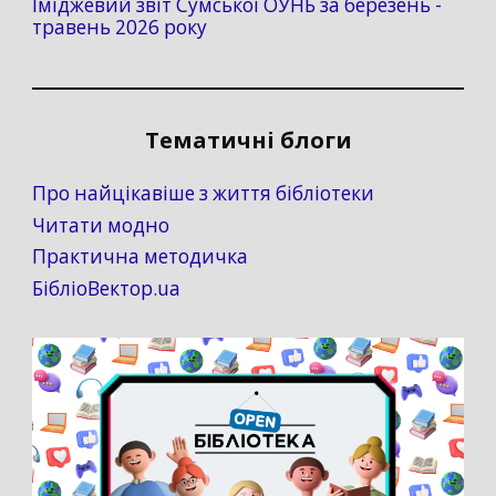
Іміджевий звіт Сумської ОУНБ за березень -
травень 2026 року
Тематичні блоги
Про найцікавіше з життя бібліотеки
Читати модно
Практична методичка
БібліоВектор.ua