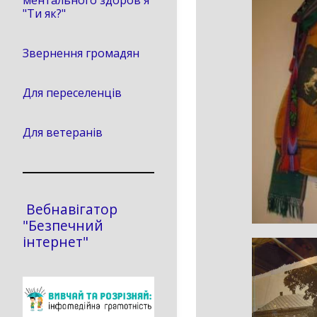
ментального здоров'я
"Ти як?"
Звернення громадян
Для переселенців
Для ветеранів
Вебнавігатор
"Безпечний
інтернет"