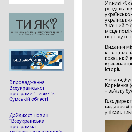
У книзі «С
розділів шв
українсько
українських
значний об’
місце помі
періоду ге
Видання мі
козацької к
козацькій е
краєзнавців
історії.
Захід відбу
Впровадження
Корнієнка (
Всеукраїнської
– зв’язку б
програми "Ти як?"в
Сумській області
В. о. дире
видання «Ск
унікальним 
Дайджест новин
"Всеукраїнська
программа