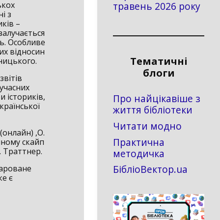
ькох
травень 2026 року
і з
ків –
 залучається
ть. Особливе
их відносин
Тематичні
ницького.
блоги
звітів
сучасних
и істориків,
Про найцікавіше з
країнської
життя бібліотеки
Читати модно
(онлайн) ,О.
Практична
ійному скайп
. Траттнер.
методичка
БібліоВектор.ua
дароване
ке є