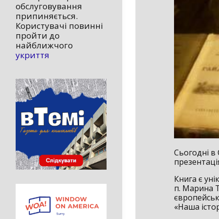
обслуговування
припиняється.
Користувачі повинні
пройти до
найближчого
укриття
Сьогодні в 
презентація
Книга є ун
п. Марина Т
європейськ
«Наша істор