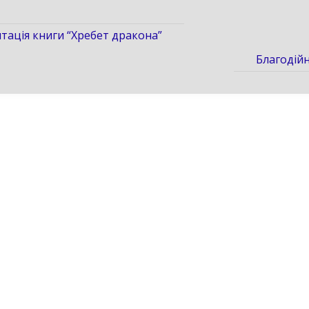
тація книги “Хребет дракона”
Благодійн