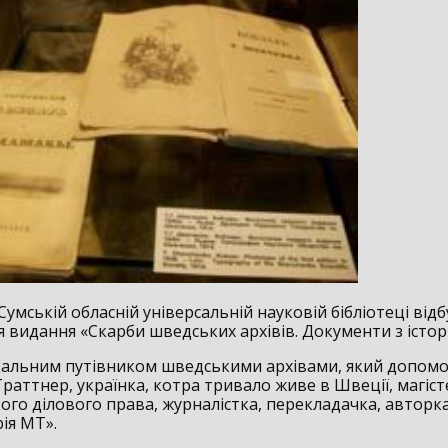
Сумській обласній універсальній науковій бібліотеці відб
 видання «Скарби шведських архівів. Документи з історі
ікальним путівником шведськими архівами, який допомо
раттнер, українка, котра тривало живе в Швеції, магіс
ого ділового права, журналістка, перекладачка, авторка
ія МТ».