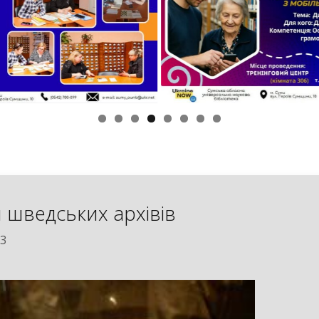
 шведських архівів
23