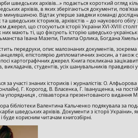
карби шведських архівів…» подається короткий огляд кіл
едських архівів, в яких зберігаються документи, пов’язан
ю минувшиною. Відтак уперше завдяки команді дослідни
 та шведських істориків, архівістів – до наукового обігу
єм джерел, що стосуються історії України XVI-XVIII столі
ж них мають ті, що фіксують історію шведсько-українськ
тьманства Івана Мазепи, Пилипа Орлика, Богдана Хмель
стить передруки, опис малознаних документів, зокрема 
анцелярії, епістолярію дипломатичних зносин, а також 
посі картографічних джерел. Книга покликана зацікавит
, викладачів, студентів, усіх шанувальників правдивої у
вся за участі знаних істориків і журналістів: О. Алфьорова 
онлайн), Г. Корогод, В. Власенка, Г. Іванущенка, на пост
ула упорядниця , співавторка презентованого видання М
ктора бібліотеки Валентина Кальченко подякувала за по
арби шведських архівів. Документи з історії України», я
і буде корисним читачам книгозбірні.