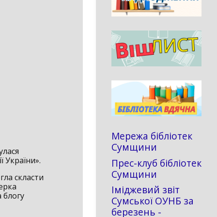
Мережа бібліотек
Сумщини
улася
ї України».
Прес-клуб бібліотек
Сумщини
гла скласти
терка
Іміджевий звіт
 блогу
Сумської ОУНБ за
березень -