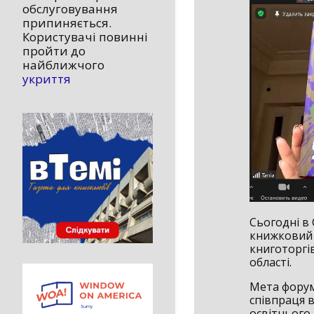
обслуговування
припиняється.
Користувачі повинні
пройти до
найближчого
укриття
Сьогодні в 
книжковий 
книготоргів
області.
Мета форум
співпраця в
освітнього 