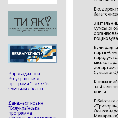
В.о. дирек
багаточисе
З вітальним
Сумської о
організован
поціновува
Були раді в
партії «Слу
народу», г
міської фра
департамент
Сумської О
Впровадження
Всеукраїнської
Книжковий 
програми "Ти як?"в
завітали чи
Сумській області
книги.
Бібліотека
Дайджест новин
«Триторія»
"Всеукраїнська
Олександра 
программа
Макаренка)