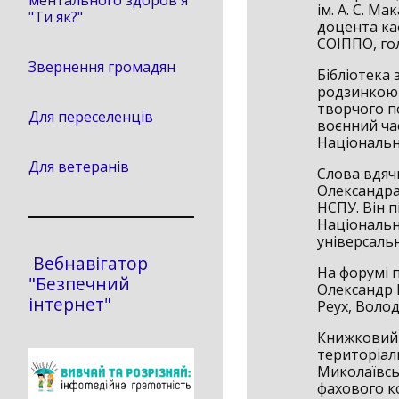
ментального здоров'я
ім. А. С. М
"Ти як?"
доцента ка
СОІППО, го
Звернення громадян
Бібліотека
родзинкою 
творчого п
Для переселенців
воєнний час
Національн
Для ветеранів
Слова вдячн
Олександра 
НСПУ. Він п
Національн
універсаль
Вебнавігатор
На форумі 
"Безпечний
Олександр 
інтернет"
Реух, Воло
Книжковий 
територіал
Миколаївськ
фахового к