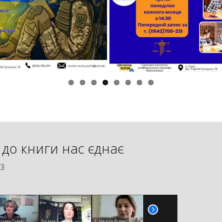
до книги нас єднає
23