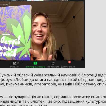
Сумській обласній універсальній науковій бібліотеці відб
форум «Любов до книги нас єднає», який об’єднав пред
лі, письменників, літераторів, читачів і бібліотечну спі
у — популяризація читання, сприяння розвитку книжко
идавництв та бібліотек і, звісно, підвищення культурно
рівня нашого суспільства.