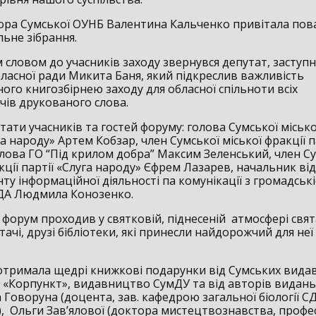
тора Сумської ОУНБ Валентина Кальченко привітала пов
льне зібрання.
 словом до учасників заходу звернувся депутат, заступ
бласної ради Микита Баня, який підкреслив важливість
ого книгозбірнею заходу для обласної спільноти всіх
чів друкованого слова.
ітати учасників та гостей форуму: голова Сумської місько
га народу» Артем Кобзар, член Сумської міської фракції п
олова ГО “Під крилом добра” Максим Зеленський, член С
кції партії «Слуга народу» Єфрем Лазарев, начальник від
у інформаційної діяльності па комунікації з громадськ
ДА Людмила Конозенко.
форум проходив у святковій, піднесеній атмосфері свята
тачі, друзі бібліотеки, які принесли найдорожчий для не
 отримала щедрі книжкові подарунки від Сумських вид
, «Корпункт», видавництво СумДУ та від авторів видань
Говоруна (доцента, зав. кафедрою загальної біології СДП
, Ольги Зав’ялової (доктора мистецтвознавства, проф