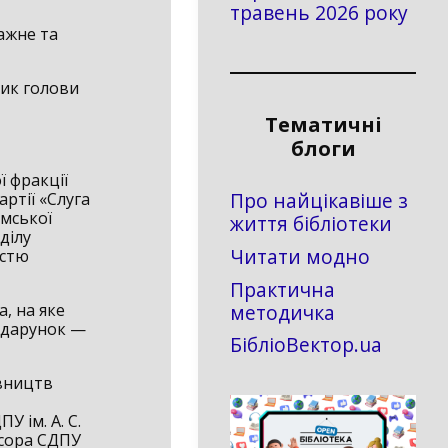
травень 2026 року
ажне та
ник голови
Тематичні
блоги
ї фракції
Про найцікавіше з
артії «Слуга
умської
життя бібліотеки
ділу
Читати модно
істю
Практична
методичка
, на яке
ї дарунок —
БібліоВектор.ua
авництв
У ім. А. С.
есора СДПУ