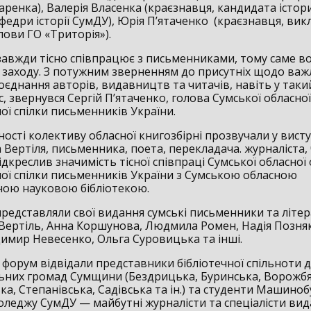
акаренка), Валерія Власенка (краєзнавця, кандидата істор
федри історії СумДУ), Юрія П’ятаченко (краєзнавця, вик
лови ГО «Триторія»).
 завжди тісно співпрацює з письменниками, тому саме в
заходу. З потужним зверненням до присутніх щодо важ
оєднання авторів, видавництв та читачів, навіть у таки
, звернувся Сергій П’ятаченко, голова Сумської обласної
ої спілки письменників України.
ості колективу обласної книгозбірні прозвучали у висту
Вертіля, письменника, поета, перекладача. журналіста,
ідкреслив значимість тісної співпраці Сумської обласної 
ої спілки письменників України з Сумською обласною
ною науковою бібліотекою.
представляли свої видання сумські письменники та літе
Вертіль, Анна Коршунова, Людмила Ромен, Надія Позня
димир Невесенко, Ольга Суровицька та інші.
форум відвідали представники бібліотечної спільноти д
ьних громад Сумщини (Бездрицька, Буринська, Ворожбя
а, Степанівська, Садівська та ін.) та студенти Машино
оледжу СумДУ — майбутні журналісти та спеціалісти вид