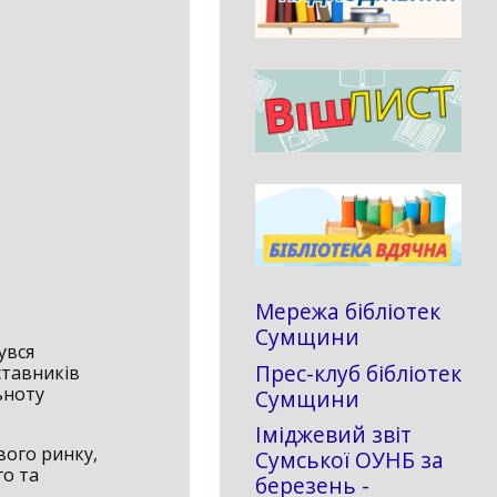
Мережа бібліотек
Сумщини
увся
Прес-клуб бібліотек
ставників
льноту
Сумщини
Іміджевий звіт
вого ринку,
Сумської ОУНБ за
го та
березень -