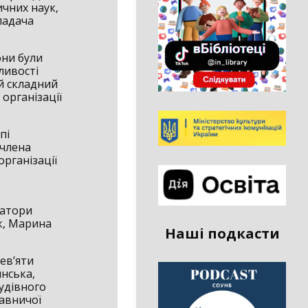
ичних наук,
ладача
они були
ливості
й складний
 організації
пі
 члена
організації
ратори
к, Марина
Наші подкасти
ев’яти
нська,
будівного
авничої