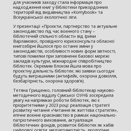
для учасників заходу стала інформація про
надходження книг у бібліотеки прикордонних
територій від видавництва «Komybook» та
Всеукраїнської екологічної ліги.
У презентації «Проєкти, партнерство та актуальне
законодавство під час воєнного стану –
бібліотечній спільноті області» від Ірини
Варламової, провідного юрисконсульта обласної
книгозбірні йшлося про останні зміни у
законодавстві, особливості нових форм звітності,
типові помилки при заповненні базової мережі
закладів культури, міжнародне співробітництво
бібліотек. Окремим блоком йшла мова про
проєктну діяльність бібліотек: які заявки сьогодні
будуть виграшними (антифейк, охорона довкілля,
безбар’єрність, охорона здоров’я).
Тетяна Грищенко, головний бібліотекар науково-
методичного відділу Сумської ОУНБ зосередила
увагу на напрямках роботи бібліотек, які є
пріоритетними у 2023 році: реалізація стратегії
розвитку читання «Читання як життєва стратегія»,
епічне воєнне краєзнавство в рамках національно-
патріотичного виховання, актуалізація
бібліотечних фондів, розвиток бібліотек як хабів
цифрової освіти, медіаграмотність, екологічне