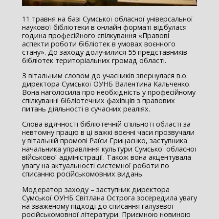
11 травня на базі Сумської обласної універсальної
наукової бібліотеки в онлайн форматі відбулася
година професійного спілкування «Правові
аспекти роботи бібліотек в умовах воєнного
стану». До заходу долучилися 55 представників
бібліотек територіальних громад області.
З вітальним словом до учасників звернулася в.о.
директора Сумської ОУНБ Валентина Кальченко.
Вона наголосила про необхідність у професійному
спілкуванні бібліотечних фахівців з правових
питань діяльності в сучасних реаліях.
Слова вдячності бібліотечній спільноті області за
невтомну працю в ці важкі воєнні часи прозвучали
у вітальній промові Раїси Грицаєнко, заступника
начальника управління культури Сумської обласної
військової адміністрації. Також вона акцентувала
увагу на актуальності системної роботи по
списанню російськомовних видань.
Модератор заходу – заступник директора
Сумської ОУНБ Світлана Острога зосередила увагу
на зваженому підході до списання галузевої
російськомовної літератури. Приємною новиною