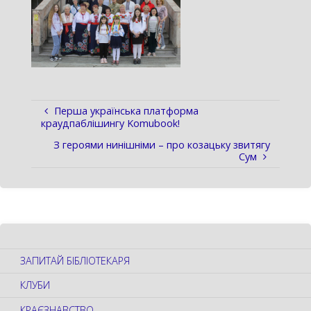
Перша українська платформа
краудпаблішингу Komubook!
З героями нинішніми – про козацьку звитягу
Сум
ЗАПИТАЙ БІБЛІОТЕКАРЯ
КЛУБИ
КРАЄЗНАВСТВО