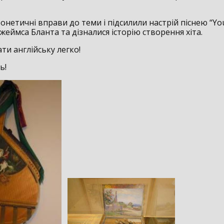
нетичні вправи до теми і підсилили настрій піснею “You
Джеймса Бланта та дізналися історію створення хіта.
ти англійську легко!
ь!