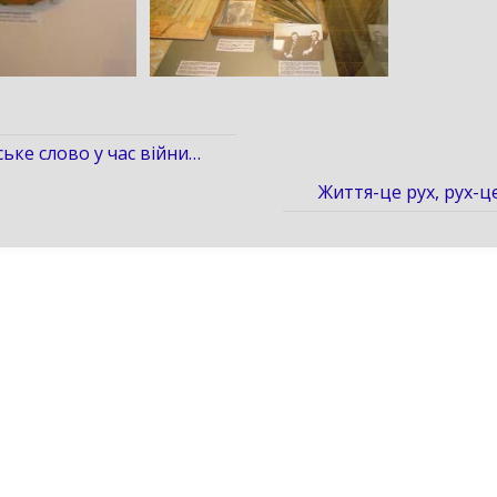
ське слово у час війни…
Життя-це рух, рух-ц