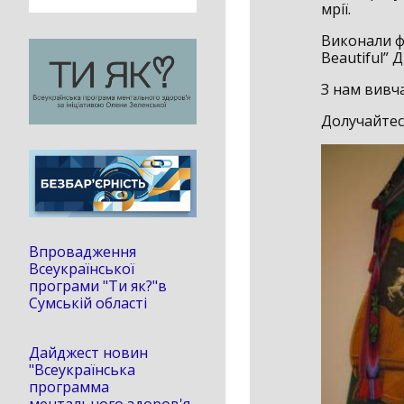
мрії.
Виконали фо
Beautiful” 
З нам вивча
Долучайтес
Впровадження
Всеукраїнської
програми "Ти як?"в
Сумській області
Дайджест новин
"Всеукраїнська
программа