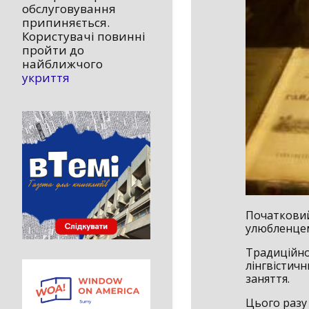
обслуговування
припиняється.
Користувачі повинні
пройти до
найближчого
укриття
Початковий
улюбленцем
Традиційно
лінгвістич
заняття.
Цього разу