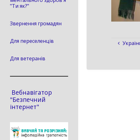
ментального здоров'я
"Ти як?"
Звернення громадян
Для переселенців
Україн
Для ветеранів
Вебнавігатор
"Безпечний
інтернет"