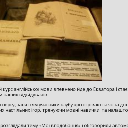
 курс англійської мови впевнено йде до Екватора і стає
 наших відвідувачів.
 перед заняттям учасники клубу «розігріваються» за д
них настільних ігор, тренуючи мовні навички та налашт
 розглядали тему «Мої вподобання» і обговорили автомо