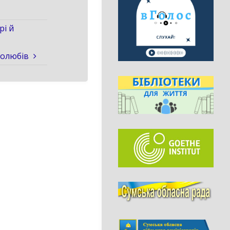
рі й
голюбів