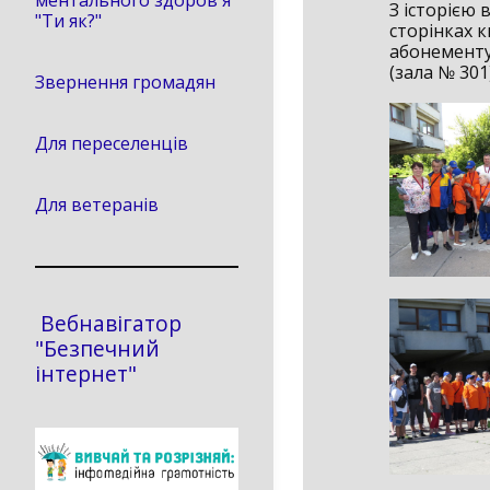
ментального здоров'я
З історією
"Ти як?"
сторінках к
абонементу
(зала № 301)
Звернення громадян
Для переселенців
Для ветеранів
Вебнавігатор
"Безпечний
інтернет"