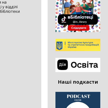
я на
 у відділі
бібліотеки
Наші подкасти