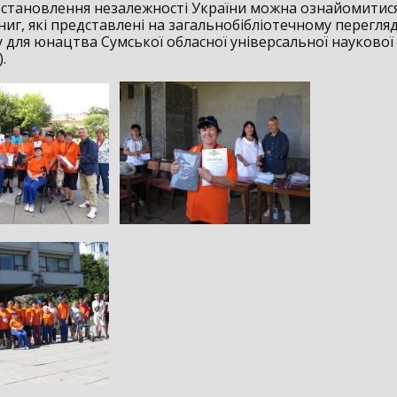
 встановлення незалежності України можна ознайомитис
ниг, які представлені на загальнобібліотечному перегляді
 для юнацтва Сумської обласної універсальної наукової 
.