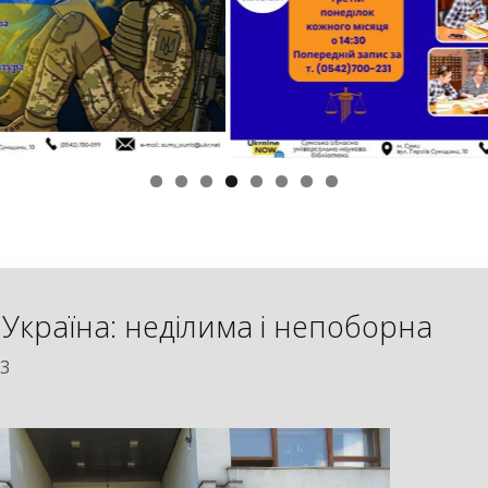
 Україна: неділима і непоборна
23