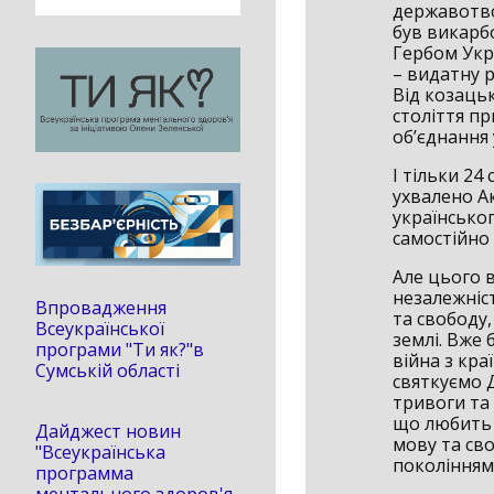
державотвор
був викарб
Гербом Укр
– видатну р
Від козаць
століття пр
об’єднання 
І тільки 24
ухвалено А
українськог
самостійно 
Але цього 
незалежніс
Впровадження
та свободу
Всеукраїнської
землі. Вже
програми "Ти як?"в
війна з кра
Сумській області
святкуємо 
тривоги та 
що любить у
Дайджест новин
мову та сво
"Всеукраїнська
поколінням
программа