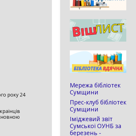
Мережа бібліотек
Сумщини
го року 24
Прес-клуб бібліотек
Сумщини
українців
основною
Іміджевий звіт
Сумської ОУНБ за
березень -