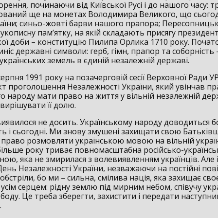
ення, починаючи від Київської Русі і до нашого часу: т
ований ще на монетах Володимира Великого, що сьогод
аїни; синьо-жовті барви нашого прапора; Пересопницьк
укописну пам’ятку, на якій складають присягу президент
кої доби – конституцію Пилипа Орлика 1710 року. Почат
иніс державні символи: герб, гімн, прапор та соборність 
українських земель в єдиній незалежній державі.
 серпня 1991 року на позачерговій сесії Верховної Ради У
кт проголошення Незалежності України, який увінчав пр
о народу мати право на життя у вільній незалежній дер
вирішувати її долю.
виявилося не досить. Українському народу доводиться б
ть і сьогодні. Ми знову змушені захищати свою Батьків
, право розмовляти українською мовою на вільній украї
 більше року триває повномасштабна російсько-українськ
їною, яка не змирилася з волевиявленням українців. Але і
День Незалежності України, незважаючи на постійні пові
обстріли, бо ми – сильна, смілива нація, яка захищає своє 
сім серцем: рідну землю під мирним небом, співучу укр
боду. Це треба зберегти, захистити і передати наступн
.