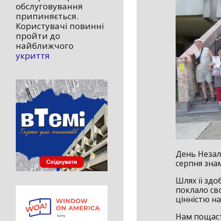
обслуговування
припиняється.
Користувачі повинні
пройти до
найближчого
укриття
День Незал
серпня знам
Шлях її здо
поклало сво
цінністю на
Нам пощаст