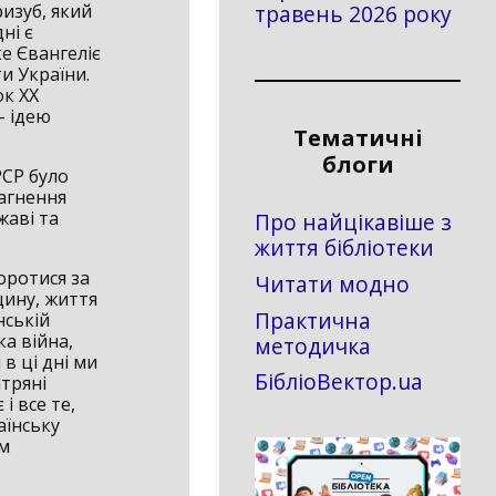
ризуб, який
травень 2026 року
ні є
е Євангеліє
и України.
ок ХХ
– ідею
Тематичні
блоги
РСР було
агнення
жаві та
Про найцікавіше з
життя бібліотеки
оротися за
Читати модно
щину, життя
Практична
нській
а війна,
методичка
 в ці дні ми
БібліоВектор.ua
тряні
і все те,
аїнську
им