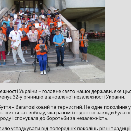
ежності України – головне свято нашої держави, яке цьо
енує 32-у річницю відновленої незалежності України.
буття – багатовіковий та тернистий. Не одне покоління 
є життя за свободу, яка разом із гідністю завжди була 
роду і спонукала до боротьби за незалежність.
ило успадкувати від попередніх поколінь різні традиції