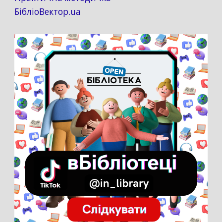
БібліоВектор.ua