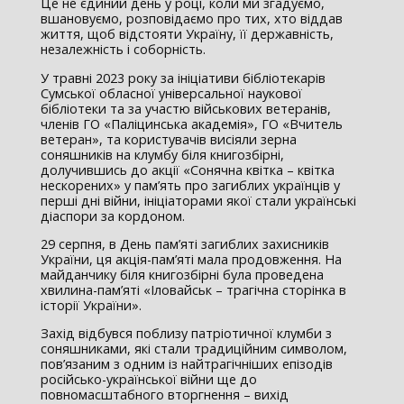
Це не єдиний день у році, коли ми згадуємо,
вшановуємо, розповідаємо про тих, хто віддав
життя, щоб відстояти Україну, її державність,
незалежність і соборність.
У травні 2023 року за ініціативи бібліотекарів
Сумської обласної універсальної наукової
бібліотеки та за участю військових ветеранів,
членів ГО «Паліцинська академія», ГО «Вчитель
ветеран», та користувачів висіяли зерна
соняшників на клумбу біля книгозбірні,
долучившись до акції «Сонячна квітка – квітка
нескорених» у пам’ять про загиблих українців у
перші дні війни, ініціаторами якої стали українські
діаспори за кордоном.
29 серпня, в День пам’яті загиблих захисників
України, ця акція-пам’яті мала продовження. На
майданчику біля книгозбірні була проведена
хвилина-пам’яті «Іловайськ – трагічна сторінка в
історії України».
Захід відбувся поблизу патріотичної клумби з
соняшниками, які стали традиційним символом,
пов’язаним з одним із найтрагічніших епізодів
російсько-української війни ще до
повномасштабного вторгнення – вихід