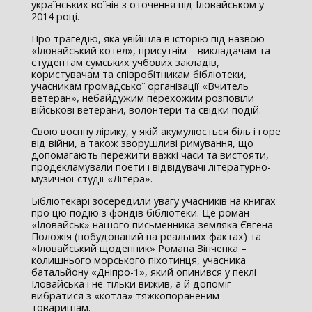
українських воїнів з оточення під Іловайськом у
2014 році.
Про трагедію, яка увійшла в історію під назвою
«Іловайський котел», присутнім – викладачам та
студентам сумських учбових закладів,
користувачам та співробітникам бібліотеки,
учасникам громадської організації «Вчитель
ветеран», небайдужим перехожим розповіли
військові ветерани, волонтери та свідки подій.
Свою воєнну лірику, у якій акумулюється біль і горе
від війни, а також зворушливі римування, що
допомагають пережити важкі часи та вистояти,
продекламували поети і відвідувачі літературно-
музичної студії «Літера».
Бібліотекарі зосередили увагу учасників на книгах
про цю подію з фондів бібліотеки. Це роман
«Іловайськ» нашого письменника-земляка Євгена
Положія (побудований на реальних фактах) та
«Іловайський щоденник» Романа Зінченка –
колишнього морського піхотинця, учасника
батальйону «Дніпро-1», який опинився у пеклі
Іловайська і не тільки вижив, а й допоміг
вибратися з «котла» тяжкопораненим
товаришам.