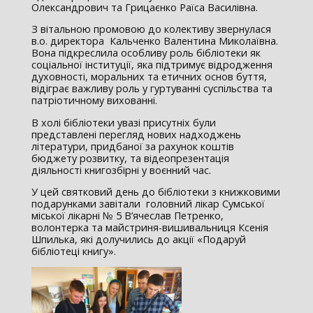
Олександрович та Грицаєнко Раїса Василівна.
З вітальною промовою до колективу звернулася
в.о. директора Кальченко Валентина Миколаївна.
Вона підкреслила особливу роль бібліотеки як
соціальної інституції, яка підтримує відродження
духовності, моральних та етичних основ буття,
відіграє важливу роль у гуртуванні суспільства та
патріотичному вихованні.
В холі бібліотеки увазі присутніх були
представлені перегляд нових надходжень
літератури, придбаної за рахунок коштів
бюджету розвитку, та відеопрезентація
діяльності книгозбірні у воєнний час.
У цей святковий день до бібліотеки з книжковими
подарунками завітали головний лікар Сумської
міської лікарні № 5 В’ячеслав Петренко,
волонтерка та майстриня-вишивальниця Ксенія
Шпилька, які долучились до акції «Подаруй
бібліотеці книгу».