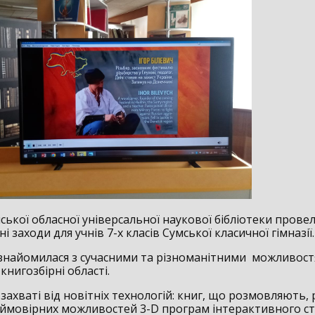
ської обласної універсальної наукової бібліотеки прове
і заходи для учнів 7-х класів Сумської класичної гімназії.
найомилася з сучасними та різноманітними можливос
книгозбірні області.
 захваті від новітніх технологій: книг, що розмовляють, 
еймовірних можливостей 3-D програм інтерактивного ст