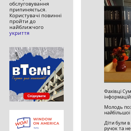
обслуговування
припиняється.
Користувачі повинні
пройти до
найближчого
укриття
Фахівці Сум
інформаційн
Молодь поз
найбільшої 
Діти були в
ручок та н