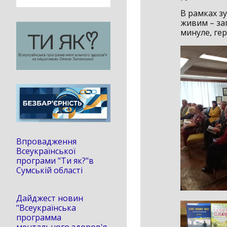
В рамках зу
живим – заг
минуле, гер
Впровадження
Всеукраїнської
програми "Ти як?"в
Сумській області
Дайджест новин
"Всеукраїнська
программа