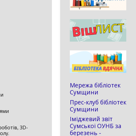
Мережа бібліотек
Сумщини
ли
Прес-клуб бібліотек
Сумщини
тями
Іміджевий звіт
Сумської ОУНБ за
роботів, 3D-
березень -
олу.