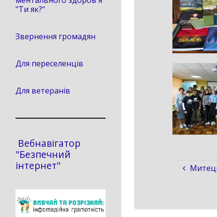
ментального здоров'я
"Ти як?"
Звернення громадян
Для переселенців
Для ветеранів
Вебнавігатор
"Безпечний
інтернет"
Митець