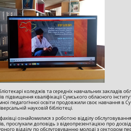
бліотекарі коледжів та середніх навчальних закладів обл
сів підвищення кваліфікації Сумського обласного інститу
мної педагогічної освіти продовжили своє навчання в С
іверсальній науковій бібліотеці.
 фахівці ознайомилися з роботою відділу обслуговуванн
ів, прослухали доповідь з відеопрезентацією про досві
урного відділу по обслуговуванню молоді з сектором пе