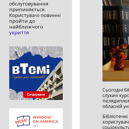
обслуговування
припиняється.
Користувачі повинні
пройти до
найближчого
укриття
Сьогодні бі
слухачі кур
післядипло
обласній ун
Бібліотечні
користувач
соціокульт