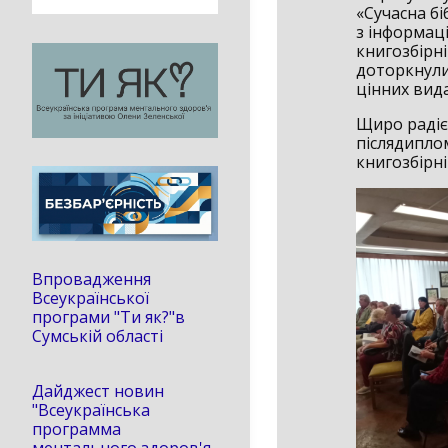
«Сучасна б
з інформац
книгозбірні
доторкнулис
цінних вида
Щиро радіє
післядиплом
книгозбірні
Впровадження
Всеукраїнської
програми "Ти як?"в
Сумській області
Дайджест новин
"Всеукраїнська
программа