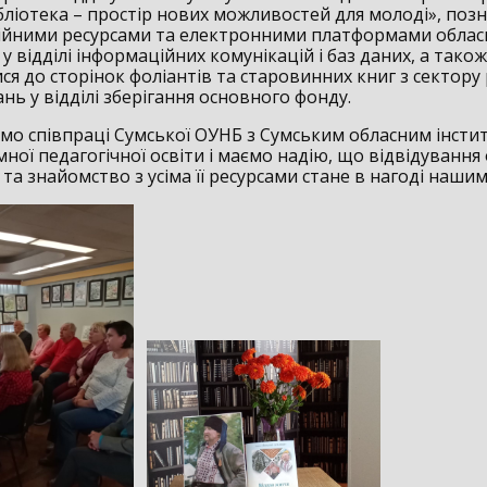
ібліотека – простір нових можливостей для молоді», по
ійними ресурсами та електронними платформами облас
 у відділі інформаційних комунікацій і баз даних, а також
я до сторінок фоліантів та старовинних книг з сектору р
нь у відділі зберігання основного фонду.
мо співпраці Сумської ОУНБ з Сумським обласним інсти
ної педагогічної освіти і маємо надію, що відвідування
 та знайомство з усіма її ресурсами стане в нагоді наши