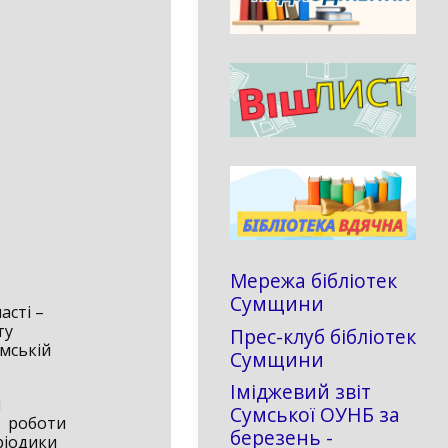
Мережа бібліотек
Сумщини
асті –
ту
Прес-клуб бібліотек
умській
Сумщини
Іміджевий звіт
я
Сумської ОУНБ за
д роботи
березень -
ріодики