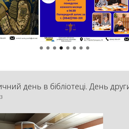
чний день в бібліотеці. День друг
23