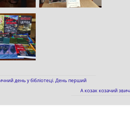
чний день у бібліотеці. День перший
А козак козачий звич