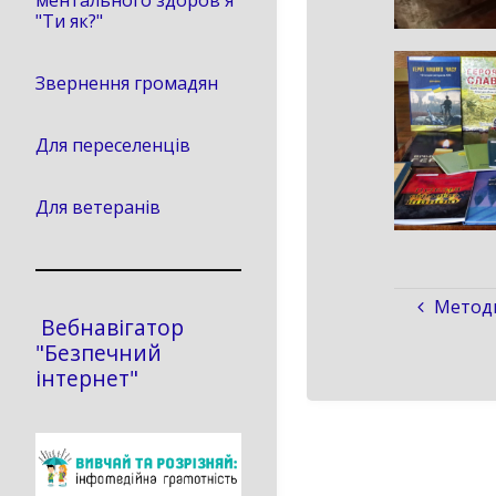
ментального здоров'я
"Ти як?"
Звернення громадян
Для переселенців
Для ветеранів
Методи
Вебнавігатор
"Безпечний
інтернет"