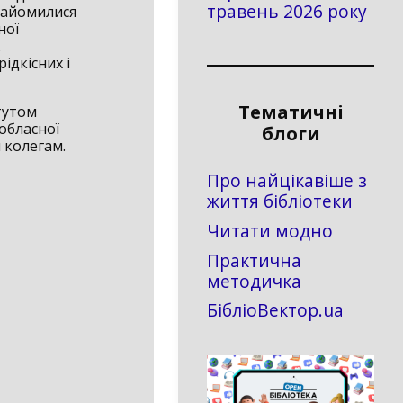
травень 2026 року
знайомилися
ної
ідкісних і
Тематичні
тутом
 обласної
блоги
м колегам.
Про найцікавіше з
життя бібліотеки
Читати модно
Практична
методичка
БібліоВектор.ua