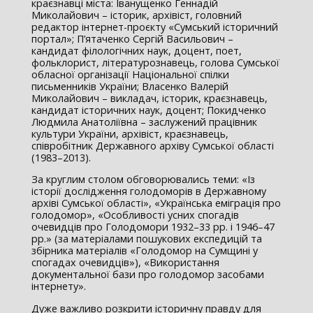
краєзнавці міста: Іванущенко Геннадій
Миколайович – історик, архівіст, головний
редактор інтернет-проєкту «Сумський історичний
портал»; П’ятаченко Сергій Васильович –
кандидат філологічних наук, доцент, поет,
фольклорист, літературознавець, голова Сумської
обласної організації Національної спілки
письменників України; Власенко Валерій
Миколайович – викладач, історик, краєзнавець,
кандидат історичних наук, доцент; Покидченко
Людмила Анатоліївна – заслужений працівник
культури України, архівіст, краєзнавець,
співробітник Державного архіву Сумської області
(1983–2013).
За круглим столом обговорювались теми: «Із
історії дослідження голодоморів в Державному
архіві Сумської області», «Українська еміграція про
голодомор», «Особливості усних спогадів
очевидців про Голодомори 1932–33 рр. і 1946–47
рр.» (за матеріалами пошукових експедицій та
збірника матеріалів «Голодомор на Сумщині у
спогадах очевидців»), «Використання
документальної бази про голодомор засобами
інтернету».
Дуже важливо розкрити історичну правду для