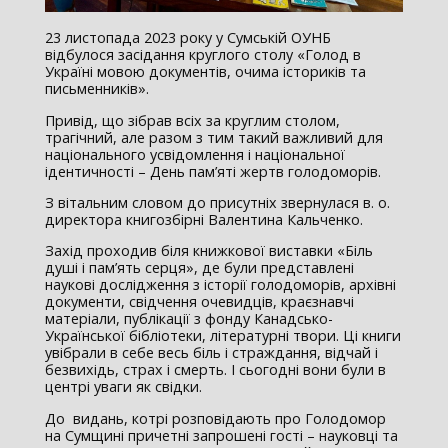
23 листопада 2023 року у Сумській ОУНБ
відбулося засідання круглого столу «Голод в
Україні мовою документів, очима істориків та
письменників».
Привід, що зібрав всіх за круглим столом,
трагічний, але разом з тим такий важливий для
національного усвідомлення і національної
ідентичності – День пам’яті жертв голодоморів.
З вітальним словом до присутніх звернулася в. о.
директора книгозбірні Валентина Кальченко.
Захід проходив біля книжкової виставки «Біль
душі і пам’ять серця», де були представлені
наукові дослідження з історії голодоморів, архівні
документи, свідчення очевидців, краєзнавчі
матеріали, публікації з фонду Канадсько-
Української бібліотеки, літературні твори. Ці книги
увібрали в себе весь біль і страждання, відчай і
безвихідь, страх і смерть. І сьогодні вони були в
центрі уваги як свідки.
До видань, котрі розповідають про Голодомор
на Сумщині причетні запрошені гості – науковці та