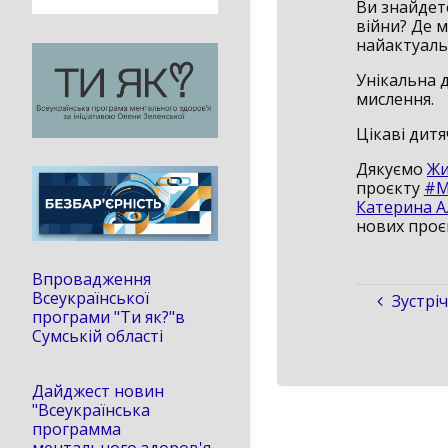
Ви знайдете
війни? Де м
найактуаль
Унікальна 
мислення.
Цікаві дитя
Дякуємо
Жи
проєкту
#М
Катерина А
нових проєк
Впровадження
Всеукраїнської
Зустрі
програми "Ти як?"в
Сумській області
Дайджест новин
"Всеукраїнська
программа