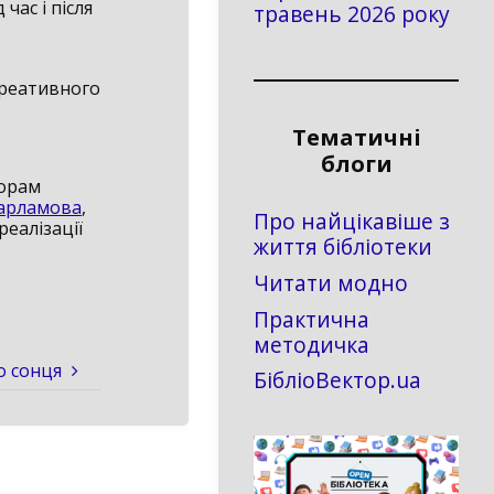
час і після
травень 2026 року
креативного
Тематичні
блоги
торам
Варламова
,
Про найцікавіше з
реалізації
життя бібліотеки
Читати модно
Практична
методичка
о сонця
БібліоВектор.ua