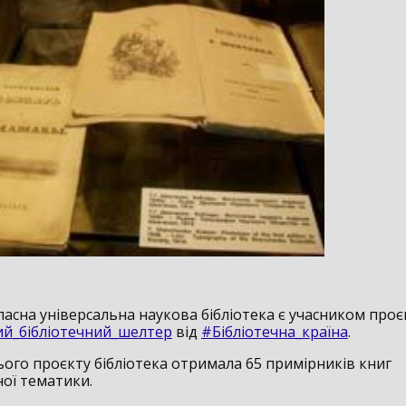
ласна універсальна наукова бібліотека є учасником проє
й_бібліотечний_шелтер
від
#Бібліотечна_країна
.
ього проєкту бібліотека отримала 65 примірників книг
ної тематики.