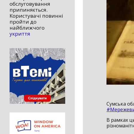
обслуговування
припиняється.
Користувачі повинні
пройти до
найближчого
укриття
Сумська об
#Мережеви
В рамках ц
різноманіт