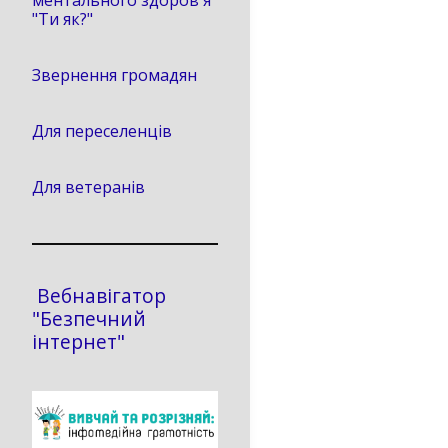
ментального здоров'я
"Ти як?"
Звернення громадян
Для переселенців
Для ветеранів
Вебнавігатор
"Безпечний
інтернет"