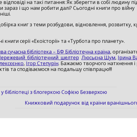
 відповіді на такі питання: Як зберегти в собі людину під 
и зараз і що нам робити далі? Сьогодні книги про війну
ніші.
добірка книг з теми розбудови, відновлення, розвитку, 
чі книги серії «Екоісторії» та «Турбота про планету».
ва сучасна бібліотека – БФ Бібліотечна країна
, організа
ережевий_бібліотечний_шелтер
Люсьєна Шум
,
Ірина 
лексєєнко
,
Ігор Степурін
. Бажаємо творчого натхнення і 
тів та сподіваємося на подальшу співпрацю!!!
ч у бібліотеці з блогеркою Софією Безверхою
Книжковий подарунок від країни вранішньог