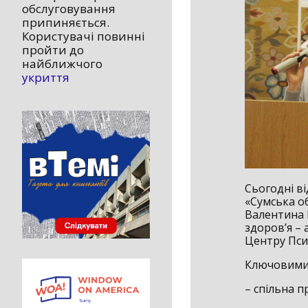
обслуговування
припиняється.
Користувачі повинні
пройти до
найближчого
укриття
Сьогодні в
«Сумська об
Валентина 
здоров’я – 
Центру Пси
Ключовими 
– спільна п