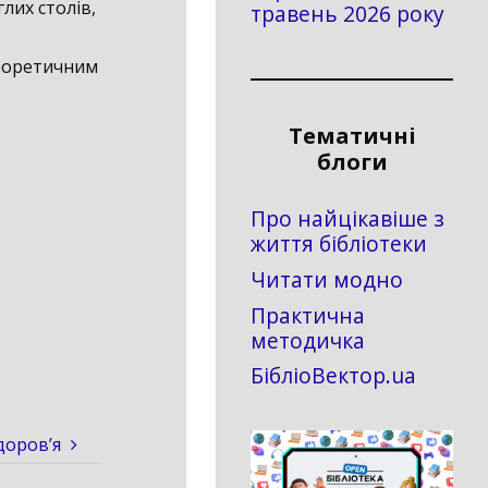
лих столів,
травень 2026 року
теоретичним
Тематичні
блоги
Про найцікавіше з
життя бібліотеки
Читати модно
Практична
методичка
БібліоВектор.ua
доров’я