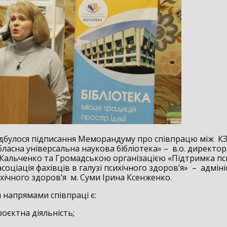
ідбулося підписання Меморандуму про співпрацю між К
ласна універсальна наукова бібліотека» – в.о. директор
Кальченко та Громадською організацією «Підтримка пс
асоціація фахівців в галузі психічного здоров’я» – адмін
хічного здоров’я м. Суми Ірина Ксенженко.
напрямами співпраці є:
роєктна діяльність;