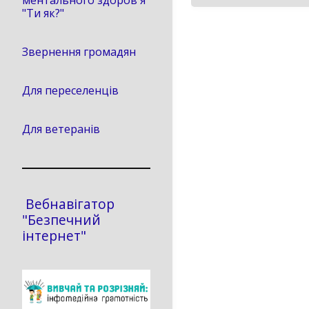
ментального здоров'я
"Ти як?"
Звернення громадян
Для переселенців
Для ветеранів
Вебнавігатор
"Безпечний
інтернет"