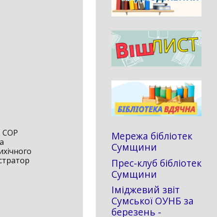
З СОР
Мережа бібліотек
а
Сумщини
ихічного
істратор
Прес-клуб бібліотек
Сумщини
Іміджевий звіт
Сумської ОУНБ за
березень -