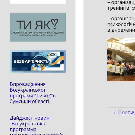
– організа
тренінгів, 
– організац
психологіч
відновленн
Впровадження
Всеукраїнської
програми "Ти як?"в
Сумській області
Поетич
Дайджест новин
"Всеукраїнська
программа