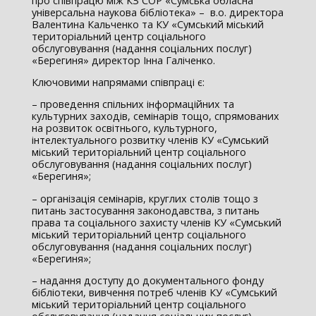
про співпрацю між КЗ СОР «Сумська обласна
універсальна наукова бібліотека» – в.о. директора
Валентина Кальченко та КУ «Сумський міський
територіальний центр соціального
обслуговування (надання соціальних послуг)
«Берегиня» директор Інна Галіченко.
Ключовими напрямами співпраці є:
– проведення спільних інформаційних та
культурних заходів, семінарів тощо, спрямованих
на розвиток освітнього, культурного,
інтелектуального розвитку членів КУ «Сумський
міський територіальний центр соціального
обслуговування (надання соціальних послуг)
«Берегиня»;
– організація семінарів, круглих столів тощо з
питань застосування законодавства, з питань
права та соціального захисту членів КУ «Сумський
міський територіальний центр соціального
обслуговування (надання соціальних послуг)
«Берегиня»;
– надання доступу до документального фонду
бібліотеки, вивчення потреб членів КУ «Сумський
міський територіальний центр соціального