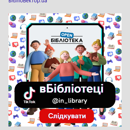
БібліоВектор.ua