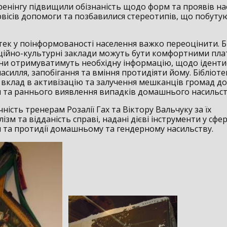
ренінгу підвищили обізнаність щодо форм та проявів на
рвісів допомоги та позбавилися стереотипів, що побуту
отек у поінформованості населення важко переоцінити. Б
ційно-культурні заклади можуть бути комфортними пл
ни отримуватимуть необхідну інформацію, щодо ідентиф
асилля, запобігання та вміння протидіяти йому. Бібліот
й вклад в активізацію та залучення мешканців громад до
я та раннього виявлення випадків домашнього насильст
ність тренерам Розалії Гах та Віктору Вальчуку за їх
ізм та відданість справі, надані дієві інструменти у сфер
я та протидії домашньому та гендерному насильству.