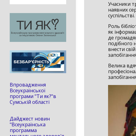
Учасники т
наявних се
суспільстві.
Роль біблі
як інформа
де громадя
подібного н
внести сві
запобіганн
Велика вдяч
професіонал
запобіганн
Впровадження
Всеукраїнської
програми "Ти як?"в
Сумській області
Дайджест новин
"Всеукраїнська
программа