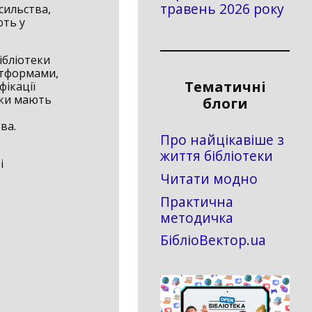
травень 2026 року
сильства,
ють у
ібліотеки
атформами,
Тематичні
ікації
еки мають
блоги
ва.
Про найцікавіше з
життя бібліотеки
і
Читати модно
Практична
методичка
БібліоВектор.ua