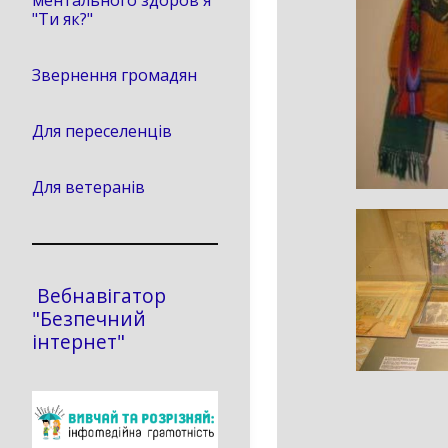
ментального здоров'я
"Ти як?"
Звернення громадян
Для переселенців
Для ветеранів
Вебнавігатор
"Безпечний
інтернет"