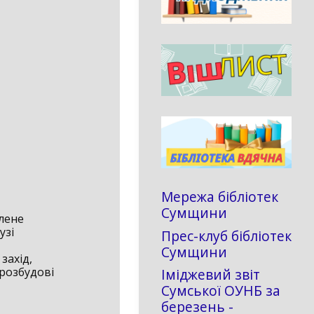
Мережа бібліотек
Сумщини
влене
узі
Прес-клуб бібліотек
Сумщини
захід,
 розбудові
Іміджевий звіт
Сумської ОУНБ за
березень -