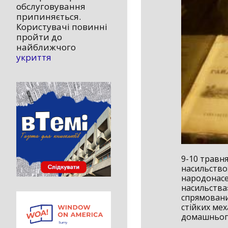
обслуговування
припиняється.
Користувачі повинні
пройти до
найближчого
укриття
9-10 травня
насильство:
народонасе
насильства»
спрямовани
стійких ме
домашнього