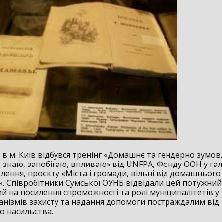
 в м. Київ відбувся тренінг «Домашнє та гендерно зумо
 знаю, запобігаю, впливаю» від UNFPA, Фонду ООН у гал
лення, проєкту «Міста і громади, вільні від домашнього
. Співробітники Сумської ОУНБ відвідали цей потужний 
й на посилення спроможності та ролі муніципалітетів у
ханізмів захисту та надання допомоги постраждалим від
 насильства.