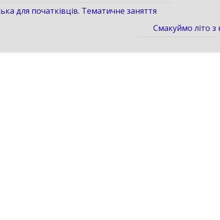
ська для початківців. Тематичне заняття
Смакуймо літо з