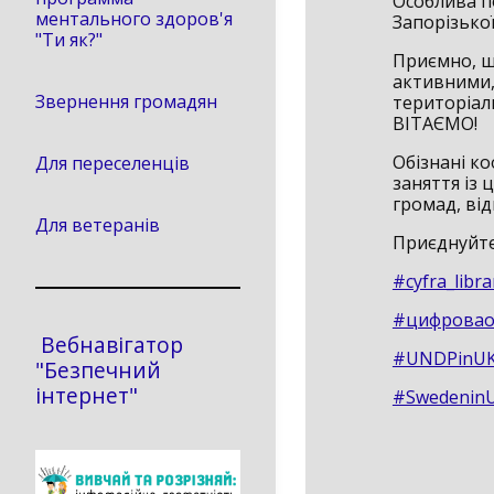
Особлива п
ментального здоров'я
Запорізької
"Ти як?"
Приємно, щ
активними, 
Звернення громадян
територіаль
ВІТАЄМО!
Обізнані к
Для переселенців
заняття із 
громад, від
Для ветеранів
Приєднуйтес
#cyfra_libra
#цифровао
Вебнавігатор
#UNDPinUK
"Безпечний
інтернет"
#Swedenin