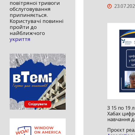
повітряної тривоги
23.07.20
обслуговування
припиняється.
Користувачі повинні
пройти до
найближчого
укриття
З 15 по 19 
Хабах цифр
навчання дл
Проєкт реа