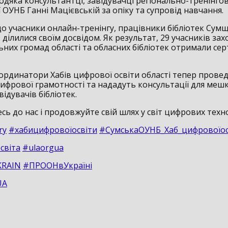
одяка консультантці, завідувачці регіонально-тренінго
 ОУНБ Ганні Мацієвській за опіку та супровід навчання.
о учасники онлайн-тренінгу, працівники бібліотек Сумщ
ділилися своїм досвідом. Як результат, 29 учасників захо
них громад області та обласних бібліотек отримали сер
оординатори Хабів цифрової освіти області тепер прове
цифрової грамотності та нададуть консультації для меш
відувачів бібліотек.
ь до нас і продовжуйте свій шлях у світ цифрових техно
ry
#хабицифровоїосвіти
#СумськаОУНБ_Хаб_цифровоїос
світа
#ulaorgua
RAIN
#ПРООНвУкраїні
UA