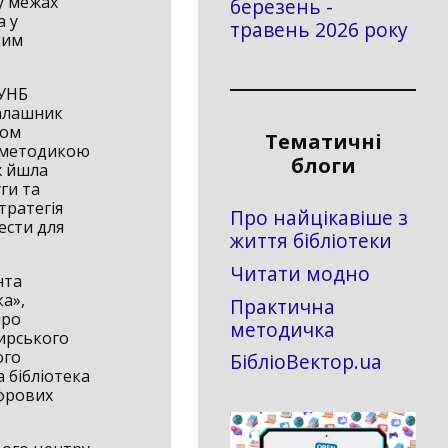
у межах
березень -
а у
травень 2026 року
ким
ОУНБ
Калашник
ком
Тематичні
, методикою
блоги
ж йшла
ги та
тратегія
Про найцікавіше з
ести для
життя бібліотеки
Читати модно
нта
ка»,
Практична
про
методичка
тирського
ого
БібліоВектор.ua
 бібліотека
ифрових