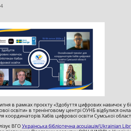
24
липня в рамках проєкту «Здобуття цифрових навичок у бі
ової освіти» в тренінговому центрі ОУНБ відбулися онла
я координаторів Хабів цифрової освіти Сумської області
лізує ВГО
Українська бібліотечна асоціація/Ukrainian Lib