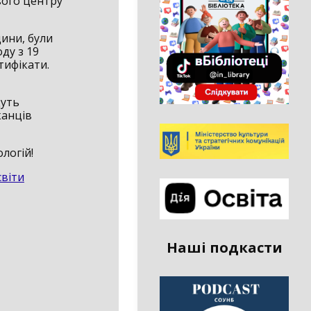
вого центру
ини, були
ду з 19
тифікати.
дуть
канців
логій!
віти
Наші подкасти