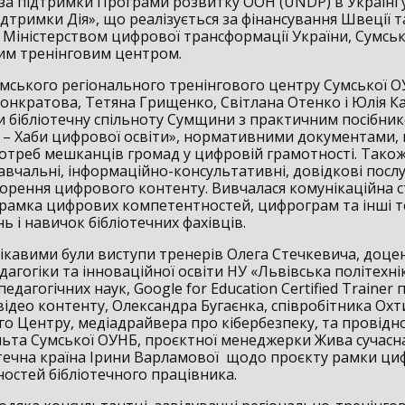
за підтримки Програми розвитку ООН (UNDP) в Україні 
дтримки Дія», що реалізується за фінансування Швеції т
із Міністерством цифрової трансформації України, Сумсь
им тренінговим центром.
мського регіонального тренінгового центру Сумської 
нкратова, Тетяна Грищенко, Світлана Отенко і Юлія 
 бібліотечну спільноту Сумщини з практичним посібни
и – Хаби цифрової освіти», нормативними документами
отреб мешканців громад у цифровій грамотності. Тако
авчальні, інформаційно-консультативні, довідкові послу
ворення цифрового контенту. Вивчалася комунікаційна с
, рамка цифрових компетентностей, цифрограм та інші т
нь і навичок бібліотечних фахівців.
цікавими були виступи тренерів Олега Стечкевича, доце
агогіки та інноваційної освіти НУ «Львівська політехні
едагогічних наук, Google for Education Certified Trainer 
відео контенту, Олександра Бугаєнка, співробітника Ох
о Центру, медіадрайвера про кібербезпеку, та провідн
ьта Сумської ОУНБ, проєктної менеджерки Жива сучасна
отечна країна Ірини Варламової щодо проєкту рамки ц
остей бібліотечного працівника.