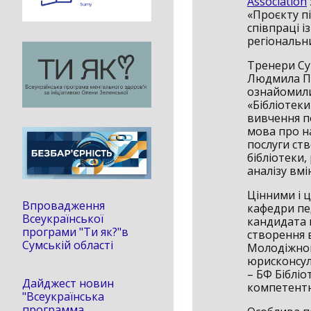
Association
«Проєкту пі
співпраці 
регіональн
Тренери Су
Людмила По
ознайомили
«Бібліотек
вивчення п
мова про н
послуги ст
бібліотеки
аналізу вмі
Цінними і 
Впровадження
кафедри пед
Всеукраїнської
кандидата п
програми "Ти як?"в
створення 
Сумській області
Молодіжног
юрисконсул
– БФ Біблі
Дайджест новин
компетентн
"Всеукраїнська
программа