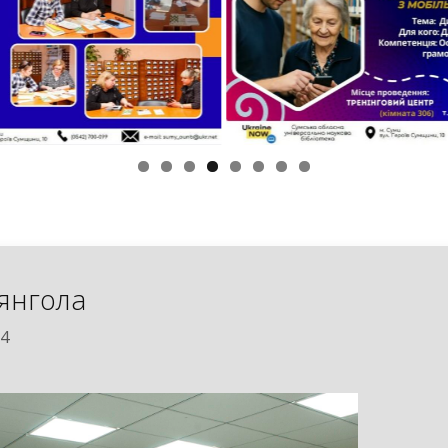
янгола
24