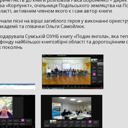
ричетність до книги розповіла Раїса Вороненко – дире
а «Корпункт», очільниця Подільського земляцтва на Пол
ласті, активним членом якого є і сам автор книги.
унали пісні на вірші загиблого героя у виконанні оркест
академії та співачки Ольги Самойлюк.
подарувала Сумській ОУНБ книгу «Подих янгола», яка теп
фонду найбільшої книгозбірні області та дорогоцінним 
 поколінь