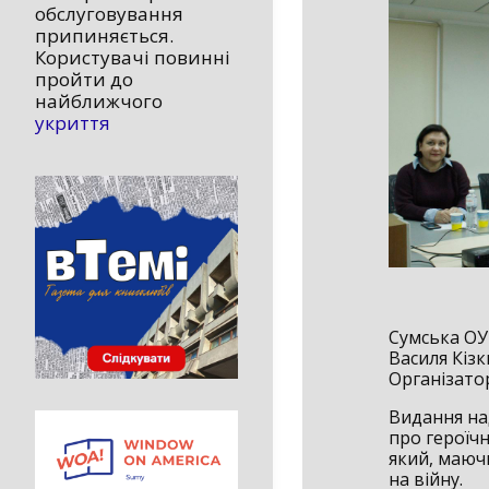
обслуговування
припиняється.
Користувачі повинні
пройти до
найближчого
укриття
Сумська ОУ
Василя Кізк
Організато
Видання на
про героїч
який, маючи
на війну.