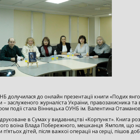
НБ долучилася до онлайн презентації книги «Подих янг
и – заслуженого журналіста України, правозахисника та
ром події стала Вінницька ОУНБ ім. Валентина Отаманов
друковане в Сумах у видавництві «Корпункт». Книга ро
ного воїна Влада Побережного, мешканця Ямполя, що на
 п’ятьох дітей, після важкої операції на серці, пішов д