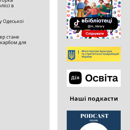
кторка
іссі в
ру Одеської
ер стане
скарбом для
Наші подкасти