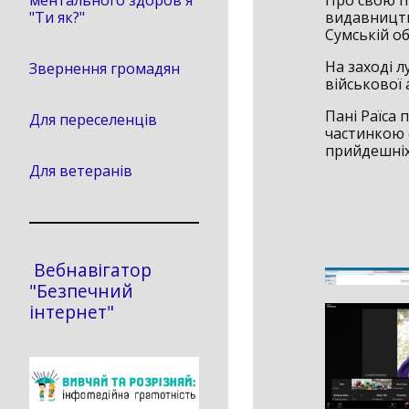
Про свою п
ментального здоров'я
видавництв
"Ти як?"
Сумській об
На заході л
Звернення громадян
військової 
Пані Раїса 
Для переселенців
частинкою 
прийдешніх
Для ветеранів
Вебнавігатор
"Безпечний
інтернет"