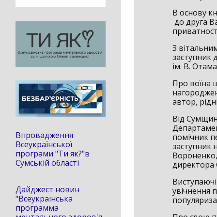
В основу кн
до друга Ва
приватності
З вітальни
заступник 
ім. В. Отам
Про воїна 
нагороджен
автор, рідні
Від Сумщин
Департамен
Впровадження
помічник п
Всеукраїнської
заступник н
програми "Ти як?"в
Вороненко,
Сумській області
директора С
Виступаючі
Дайджест новин
увічнення п
"Всеукраїнська
популяриза
программа