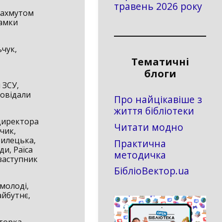
травень 2026 року
 Бахмутом
рамки
ьчук,
Тематичні
блоги
 ЗСУ,
повідали
Про найцікавіше з
життя бібліотеки
 директора
Читати модно
чик,
билецька,
Практична
ди, Раїса
методичка
заступник
БібліоВектор.ua
 молоді,
айбутнє,