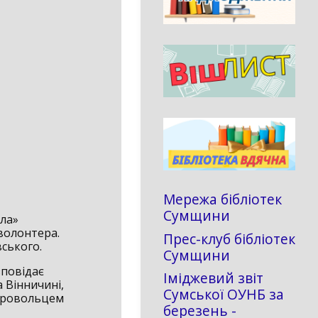
Мережа бібліотек
Сумщини
ола»
 волонтера.
Прес-клуб бібліотек
ського.
Сумщини
зповідає
Іміджевий звіт
 Вінничині,
Сумської ОУНБ за
обровольцем
березень -