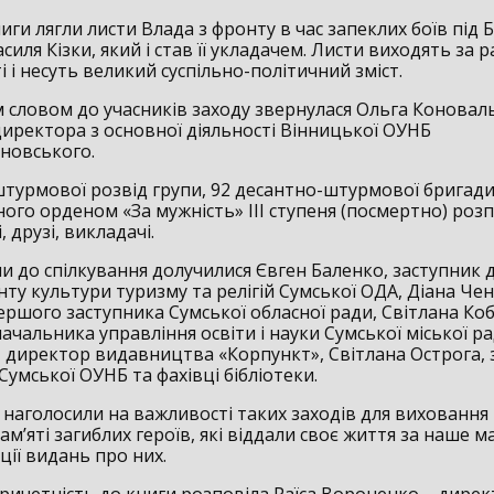
иги лягли листи Влада з фронту в час запеклих боїв під
силя Кізки, який і став її укладачем. Листи виходять за 
 і несуть великий суспільно-політичний зміст.
м словом до учасників заходу звернулася Ольга Коновал
директора з основної діяльності Вінницької ОУНБ
ановського.
штурмової розвід групи, 92 десантно-штурмової бригади
ого орденом «За мужність» ІІІ ступеня (посмертно) роз
, друзі, викладачі.
и до спілкування долучилися Євген Баленко, заступник
ту культури туризму та релігій Сумської ОДА, Діана Чен
ершого заступника Сумської обласної ради, Світлана Ко
ачальника управління освіти і науки Сумської міської ра
 директор видавництва «Корпункт», Світлана Острога, 
умської ОУНБ та фахівці бібліотеки.
 наголосили на важливості таких заходів для виховання
ам’яті загиблих героїв, які віддали своє життя за наше м
ції видань про них.