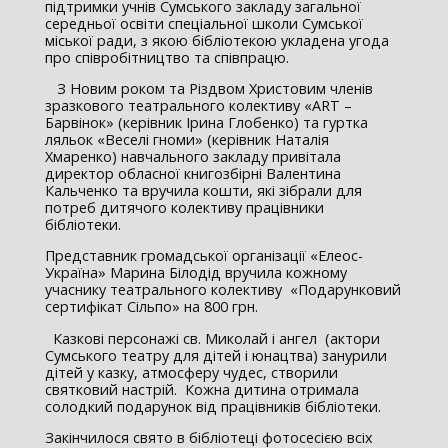
підтримки учнів Сумського закладу загальної
середньої освіти спеціальної школи Сумської
міської ради, з якою бібліотекою укладена угода
про співробітництво та співпрацю.
З Новим роком та Різдвом Христовим членів
зразкового театрального колективу «ART –
Барвінок» (керівник Ірина Глобенко) та гуртка
ляльок «Веселі гноми» (керівник Наталія
Хмаренко) навчального закладу привітала
директор обласної книгозбірні Валентина
Кальченко та вручила кошти, які зібрали для
потреб дитячого колективу працівники
бібліотеки.
Представник громадської організації «Елеос-
Україна» Марина Білодід вручила кожному
учаснику театрального колективу «Подарунковий
сертифікат Сільпо» на 800 грн.
Казкові персонажі св. Миколай і ангел (актори
Сумського театру для дітей і юнацтва) занурили
дітей у казку, атмосферу чудес, створили
святковий настрій. Кожна дитина отримала
солодкий подарунок від працівників бібліотеки.
Закінчилося свято в бібліотеці фотосесією всіх