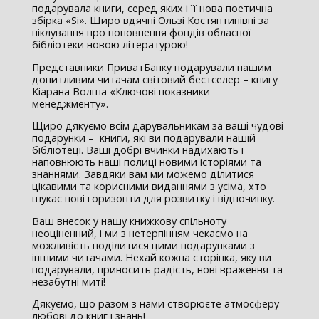
подарувала книги, серед яких і її нова поетична
збірка «Si». Щиро вдячні Ользі Костянтинівні за
піклування про поповнення фондів обласної
бібліотеки новою літературою!
Представники ПриватБанку подарували нашим
допитливим читачам світовий бестселер – книгу
Кіарана Волша «Ключові показники
менеджменту».
Щиро дякуємо всім дарувальникам за ваші чудові
подарунки – книги, які ви подарували нашій
бібліотеці. Ваші добрі вчинки надихають і
наповнюють наші полиці новими історіями та
знаннями. Завдяки вам ми можемо ділитися
цікавими та корисними виданнями з усіма, хто
шукає нові горизонти для розвитку і відпочинку.
Ваш внесок у нашу книжкову спільноту
неоціненний, і ми з нетерпінням чекаємо на
можливість поділитися цими подарунками з
іншими читачами. Нехай кожна сторінка, яку ви
подарували, приносить радість, нові враження та
незабутні миті!
Дякуємо, що разом з нами створюєте атмосферу
любові до книг і знань!