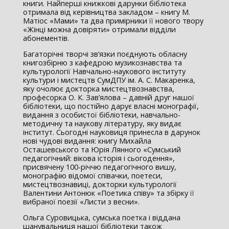
книги. Найперші книжкові дарунки бібліотека
отримала від керівництва закладом – книгу М.
Матіос «Мами» та два примірники її нового твору
«Жінці можна довіряти» отримали відділи
абонементів.
Багаторічні творчі зв’язки поєднують обласну
книгозбірню з кафедрою музикознавства та
культурології Навчально-наукового інституту
культури і мистецтв СумДПУ ім. А. С. Макаренка,
яку очолює докторка мистецтвознавства,
професорка О. К. Зав’ялова – давній друг нашої
бібліотеки, що постійно дарує власні монографії,
видання з особистої бібліотеки, навчально-
методичну та наукову літературу, яку видає
інститут. Сьогодні науковиця принесла в дарунок
нові чудові видання: книгу Михайла
Осташевського та Юрія Лянного «Сумський
педагогічний: вікова історія і сьогодення»,
присвячену 100-річчю педагогічного вишу,
монографію відомої співачки, поетеси,
мистецтвознавиці, докторки культурології
Валентини Антонюк «Поетика співу» та збірку її
вибраної поезії «Листи з весни».
Ольга Суровицька, сумська поетка і віддана
шанувальниця нашої бібліотеки також