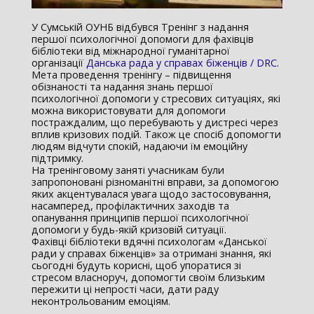
У Сумській ОУНБ відбувся Тренінг з надання
першої психологічної допомоги для фахівців
бібліотеки від міжнародної гуманітарної
організації
Данська рада у справах біженців / DRC
.
Мета проведення тренінгу – підвищення
обізнаності та надання знань першої
психологічної допомоги у стресових ситуаціях, які
можна використовувати для допомоги
постраждалим, що перебувають у дистресі через
вплив кризових подій. Також це спосіб допомогти
людям відчути спокій, надаючи їм емоційну
підтримку.
На тренінговому заняті учасникам були
запропоновані різноманітні вправи, за допомогою
яких акцентувалася увага щодо застосовування,
насамперед, профілактичних заходів та
опанування принципів першої психологічної
допомоги у будь-якій кризовій ситуації.
Фахівці бібліотеки вдячні психологам «Данської
ради у справах біженців» за отримані знання, які
сьогодні будуть корисні, щоб упоратися зі
стресом власноруч, допомогти своїм близьким
пережити ці непрості часи, дати раду
неконтрольованим емоціям.