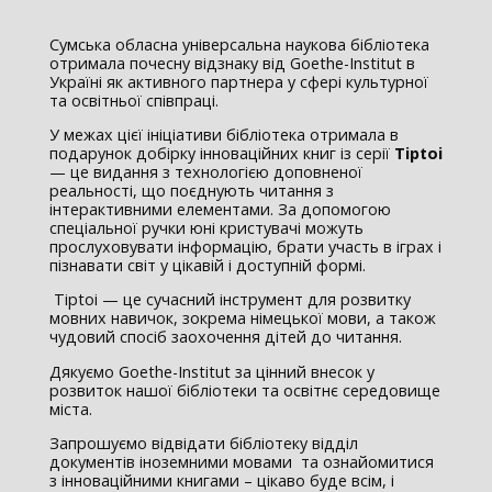
Сумська обласна універсальна наукова бібліотека
отримала почесну відзнаку від Goethe-Institut в
Україні як активного партнера у сфері культурної
та освітньої співпраці.
У межах цієї ініціативи бібліотека отримала в
подарунок добірку інноваційних книг із серії
Tiptoi
— це видання з технологією доповненої
реальності, що поєднують читання з
інтерактивними елементами. За допомогою
спеціальної ручки юні кристувачі можуть
прослуховувати інформацію, брати участь в іграх і
пізнавати світ у цікавій і доступній формі.
Tiptoi — це сучасний інструмент для розвитку
мовних навичок, зокрема німецької мови, а також
чудовий спосіб заохочення дітей до читання.
Дякуємо Goethe-Institut за цінний внесок у
розвиток нашої бібліотеки та освітнє середовище
міста.
Запрошуємо відвідати бібліотеку відділ
документів іноземними мовами та ознайомитися
з інноваційними книгами – цікаво буде всім, і