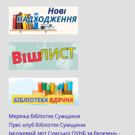
Мережа бібліотек Сумщини
Прес-клуб бібліотек Сумщини
Іміджевий звіт Сумської ОУНБ за березень -