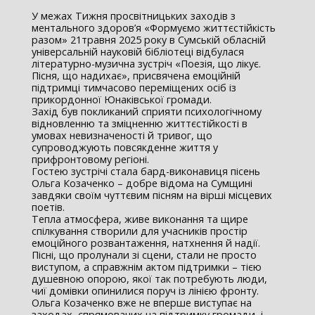
У межах Тижня просвітницьких заходів з
ментального здоров’я «Формуємо життєстійкість
разом» 21травня 2025 року в Сумській обласній
універсальній науковій бібліотеці відбулася
літературно-музична зустріч «Поезія, що лікує.
Пісня, що надихає», присвячена емоційній
підтримці тимчасово переміщених осіб із
прикордонної Юнаківської громади.
Захід був покликаний сприяти психологічному
відновленню та зміцненню життєстійкості в
умовах невизначеності й тривог, що
супроводжують повсякденне життя у
прифронтовому регіоні.
Гостею зустрічі стала бард-виконавиця пісень
Ольга Козаченко – добре відома на Сумщині
завдяки своїм чуттєвим пісням на вірші місцевих
поетів.
Тепла атмосфера, живе виконання та щире
спілкування створили для учасників простір
емоційного розвантаження, натхнення й надії.
Пісні, що пролунали зі сцени, стали не просто
виступом, а справжнім актом підтримки – тією
душевною опорою, якої так потребують люди,
чиї домівки опинилися поруч із лінією фронту.
Ольга Козаченко вже не вперше виступає на
заходах, спрямованих на підтримку громади, і