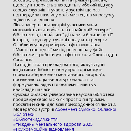
щоразу її творчість знаходить глибокий відгук у
серцях слухачів. Її участь у зустрічі ще раз
підтвердила важливу роль мистецтва як ресурсу
зцілення та єднання.
Після завершення зустрічі учасники мали
можливість взяти участь в ознайомчій екскурсії
бібліотекою, під час якої дізналися більше про її
історію, структуру, сучасні послуги та ресурси.
Особливу увагу привернула фотовиставка
«Мистецтво однієї миті», розміщена у фойє
бібліотеки – роботи учнів фотошколи Олександра
Сагалаєва.
Ця подія стала прикладом того, як культурні
ініціативи в бібліотечному просторі можуть
сприяти збереженню ментального здоров’я,
посиленню соціальної згуртованості та
формуванню відчуття безпеки – навіть у
найскладніші часи.
Сумська обласна універсальна наукова бібліотека
продовжує свою місію як простір підтримки,
просвіти й сили для всієї прикордонної спільноти.
Модератор зустрічі
Абонемент Сумської Обласної
Бібліотеки
#бібліотекидляжиття
#тиждень_ментального_здоровя_2025
#Психоемоційне_відновлення