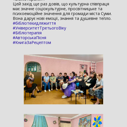
Цей захід ще раз довів, що культурна співпраця
має значне соціокультурне, просвітницьке та
психоемоційне значення для громади міста Суми.
Вона дарує нові емоції, знання та душевне тепло.
#бібліотекидляжиття
#УніверситетТретьогоВіку
#Бібліотерапія
#АвторськаПісня
#КнигаЗаРецептом