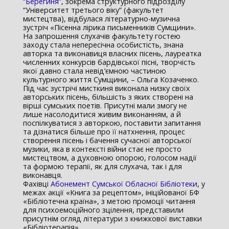
“Берегиня”
, зокрема структурного підрозділу
“Університет третього віку” (факультет
мистецтва), відбулася літературно-музична
зустріч «Пісенна лірика письменників Сумщини».
На запрошення слухачів факультету гостею
заходу стала непересічна особистість, знана
авторка та виконавиця власних пісень, лауреатка
численних конкурсів бардівської пісні, творчість
якої давно стала невід’ємною частиною
культурного життя Сумщини, – Ольга Козаченко.
Під час зустрічі мисткиня виконала низку своїх
авторських пісень, більшість з яких створені на
вірші сумських поетів. Присутні мали змогу не
лише насолодитися живим виконанням, а й
поспілкуватися з авторкою, поставити запитання
та дізнатися більше про її натхнення, процес
створення пісень і бачення сучасної авторської
музики, яка в контексті війни стає не просто
мистецтвом, а духовною опорою, голосом надії
та формою терапії, як для слухача, так і для
виконавця.
Фахівці
Абонемент Сумської Обласної Бібліотеки
, у
межах акції «Книга за рецептом», ініційованої БФ
«Бібліотечна країна», з метою промоції читання
для психоемоційного зцілення, представили
присутнім огляд літератури з книжкової виставки
«Бібліотерапія».