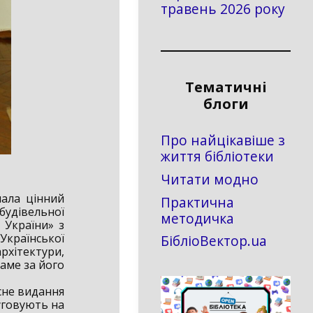
травень 2026 року
Тематичні
блоги
Про найцікавіше з
життя бібліотеки
Читати модно
ала цінний
Практична
удівельної
методичка
 України» з
країнської
БібліоВектор.ua
рхітектури,
аме за його
сне видання
луговують на