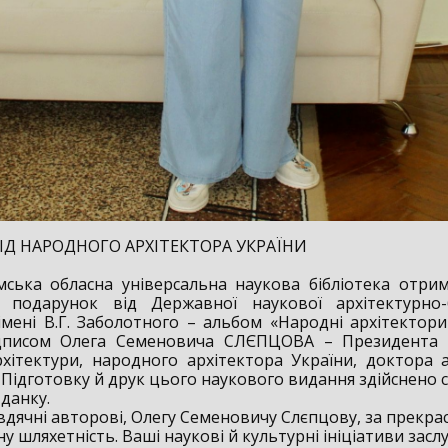
ІД НАРОДНОГО АРХІТЕКТОРА УКРАЇНИ
бласна універсальна наукова бібліотека отрим
 подарунок від Державної наукової архітектурно-б
 імені В.Г. Заболотного – альбом «Народні архітектори
дписом Олега Семеновича СЛЄПЦОВА – Президента У
рхітектури, народного архітектора України, доктора а
 Підготовку й друк цього наукового видання здійснено с
 данку.
і авторові, Олегу Семеновичу Слєпцову, за прекра
у шляхетність. Ваші наукові й культурні ініціативи зас