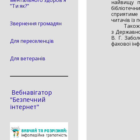
ментального здоров'я
найвищу п
"Ти як?"
бібліотечн
сприятиме 
читачів із 
Звернення громадян
Також висл
з Державно
В. Г. Забо
Для переселенців
фахової інф
Для ветеранів
Вебнавігатор
"Безпечний
інтернет"