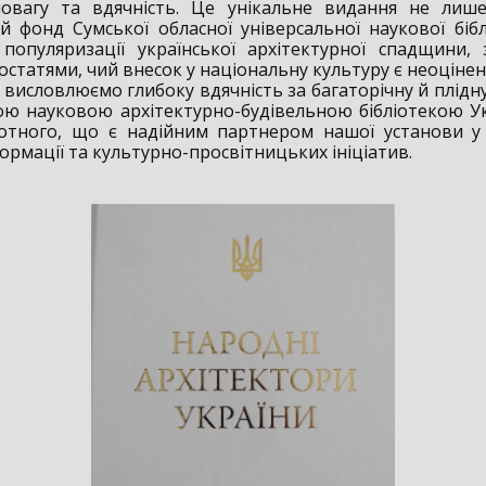
овагу та вдячність. Це унікальне видання не лише
ий фонд Сумської обласної універсальної наукової бібл
популяризації української архітектурної спадщини,
постатями, чий внесок у національну культуру є неоціне
овлюємо глибоку вдячність за багаторічну й плідн
ю науковою архітектурно-будівельною бібліотекою Ук
лотного, що є надійним партнером нашої установи у
ормації та культурно-просвітницьких ініціатив.