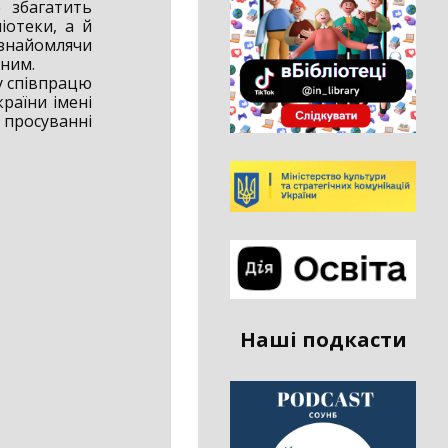
 збагатить
іотеки, а й
 знайомлячи
нним.
у співпрацю
раїни імені
 просуванні
Наші подкасти