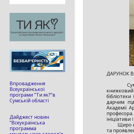
ДАРУНОК В
Впровадження
Сумська о
Всеукраїнської
книжковий
програми "Ти як?"в
бібліотеки
Сумській області
дарчим пі
Академії А
професора.
Дайджест новин
ініціативи і
"Всеукраїнська
Щиро вдячн
программа
та проявлен