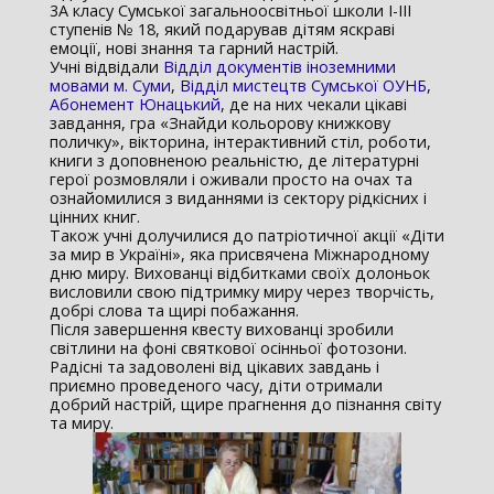
3А класу Сумської загальноосвітньої школи І-ІІІ
ступенів № 18, який подарував дітям яскраві
емоції, нові знання та гарний настрій.
Учні відвідали
Відділ документів іноземними
мовами м. Суми
,
Відділ мистецтв Сумської ОУНБ
,
Абонемент Юнацький
, де на них чекали цікаві
завдання, гра «Знайди кольорову книжкову
поличку», вікторина, інтерактивний стіл, роботи,
книги з доповненою реальністю, де літературні
герої розмовляли і оживали просто на очах та
ознайомилися з виданнями із сектору рідкісних і
цінних книг.
Також учні долучилися до патріотичної акції «Діти
за мир в Україні», яка присвячена Міжнародному
дню миру. Вихованці відбитками своїх долоньок
висловили свою підтримку миру через творчість,
добрі слова та щирі побажання.
Після завершення квесту вихованці зробили
світлини на фоні святкової осінньої фотозони.
Радісні та задоволені від цікавих завдань і
приємно проведеного часу, діти отримали
добрий настрій, щире прагнення до пізнання світу
та миру.