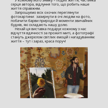
У кожному його знімку – подих життя, частинка
серця автора, відлуння того, що робить наше
життя справжнім.
Запрошуємо всіх охочих переглянути
фотокартини: зазирнути в очі людям на фото,
побачити барви природи й моменти звичайних
буднів, які складають нашу долю.
Нехай ця виставка подарує кожному з нас
відчуття вдячності за прожиті миті, а фотографії
стануть джерелом світлих емоцій і нагадуванням:
життя – тут і зараз, краса поруч!