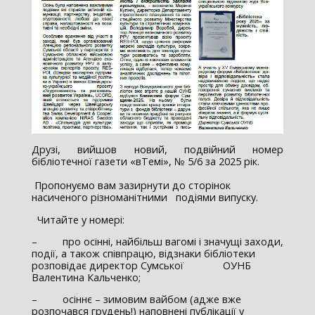
Друзі, вийшов новий, подвійний номер
бібліотечної газети «вТемі», № 5/6 за 2025 рік.
Пропонуємо вам зазирнути до сторінок
насиченого різноманітними подіями випуску.
Читайте у номері:
– про осінні, найбільш вагомі і значущі заходи,
події, а також співпрацю, відзнаки бібліотеки
розповідає директор Сумської ОУНБ
Валентина Кальченко;
– осіннє – зимовим вайбом (адже вже
розпочався грудень!) наповнені публікації у