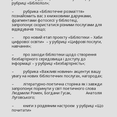
рубриці «БібліоХол»;
– рубрика «Бібліотечне розмаїття»
познайомить вас з книжковими дарунками,
фрагментами фотосесії у бібліотеці,
запропонує скористатися різними послугами для
відвідувачів тощо;
– про новий етап проєкту «Бібліотеки – Хаби
цифрової освіти» – у рубриці «Цифрові послуги,
навчання»;
– про заходи бібліотеки щодо створення
безбар’єрного середовища і доступу до
інформації – у рубриці «Безбар’єрність»;
– рубрика «Важливі новини» акцентує вашу
увагу на нових бібліотечних послугах, нагородах;
– літературно-поетична сторінка як і завжди
запропонує поринути у світ поетичного слова
Людмили Ромен, Богдани Гусак, Анатолія
Луговського;
– книги з різдвяним настроєм у рубриці «Що
почитати»