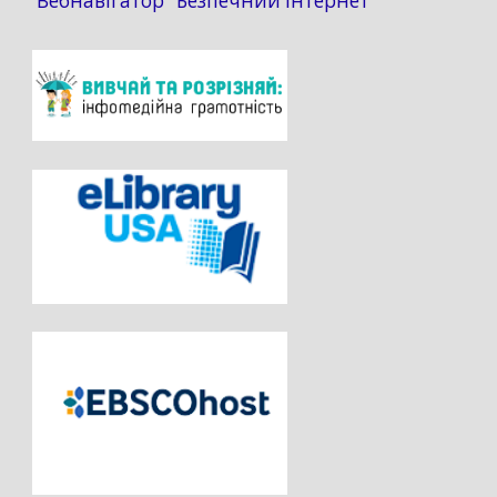
Вебнавігатор "Безпечний інтернет"