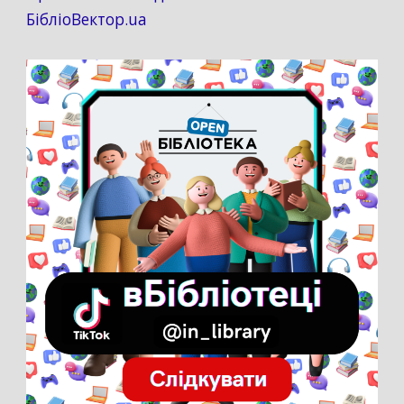
БібліоВектор.ua