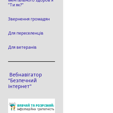
ментального здоров'я
"Ти як?"
Звернення громадян
Для переселенців
Для ветеранів
Вебнавігатор
"Безпечний
інтернет"