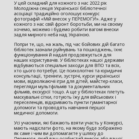
У цей складний для кожного з нас 2022 рік
Молодіжна секція Української бібліотечної
асоціації традиційно оголошує конкурс
фотографій «Мій внесок у ПЕРЕМОГУ!». Адже у
кожного з нас свій фронт боротьби, ми на своєму
хочемо, можемо і будемо робити вагомі внески
задля мирного неба над Україною.
Попри те, що, на жаль, під час бойових дій багато
бібліотек зазнали руйнувань та пошкоджень, їхнє
функціонування й надалі продовжується для
наших користувачів. У бібліотеках нашої держави
відбуваються спеціальні заходи для ВПО та всіх,
хто цього потребує. Це психологічні та юридичні
консультації, тренінги, зустрічі, курси української
мови, відволікаючіі ігри для дітей, майстер-класи,
перегляди мультфільмів та документальних
фільмів, екскурсії тощо. А ще у бібліотеках плетуть
маскувальні сітки, готують їжу для військових і
переселенців, відкривають пункти гуманітарної
допомоги та проводять навчання першої
медичної допомоги.
Усі учасники, які бажають взяти участь у Конкурсі,
мають надіслати фото, на якому буде зображено
як саме і чим ви допомагаєте у шляху до
Перемоги, який ваш особистий внесок або вашої