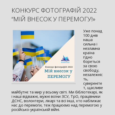
КОНКУРС ФОТОГРАФІЙ 2022
“МІЙ ВНЕСОК У ПЕРЕМОГУ!»
Уже понад
100 днів
наша
сильна і
незламна
країна
гідно
бореться
за свою
свободу,
незалежніс
ть,
сувереніте
т, щасливе
майбутнє та мир у всьому світі. Ми бібліотекарі, як
і наші відважні, мужні воїни ЗСУ, ТрО, працівники
ДСНС, волонтери, лікарі та всі інші, хто наближає
нас до перемоги, теж працюємо над перемогою у
російсько-українській війні.