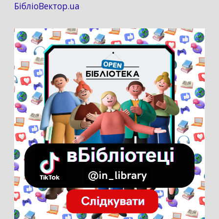
БібліоВектор.ua