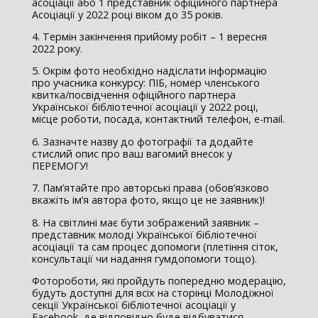
асоціації або 1 представник офіційного партнера
Асоціації у 2022 році віком до 35 років.
4. Термін закінчення прийому робіт – 1 вересня
2022 року.
5. Окрім фото необхідно надіслати інформацію
про учасника конкурсу: ПІБ, номер членського
квитка/посвідчення офіційного партнера
Української бібліотечної асоціації у 2022 році,
місце роботи, посада, контактний телефон, e-mail.
6. Зазначте назву до фотографії та додайте
стислий опис про ваш вагомий внесок у
ПЕРЕМОГУ!
7. Пам’ятайте про авторські права (обов’язково
вкажіть ім’я автора фото, якщо це не заявник)!
8. На світлині має бути зображений заявник –
представник молоді Української бібліотечної
асоціації та сам процес допомоги (плетіння сіток,
консультації чи надання гумдопомоги тощо).
Фотороботи, які пройдуть попередню модерацію,
будуть доступні для всіх на сторінці Молодіжної
секції Української бібліотечної асоціації у
Facebook, де відповідно буде відбуватися