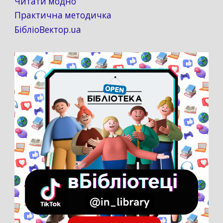
Читати модно
Практична методичка
БібліоВектор.ua