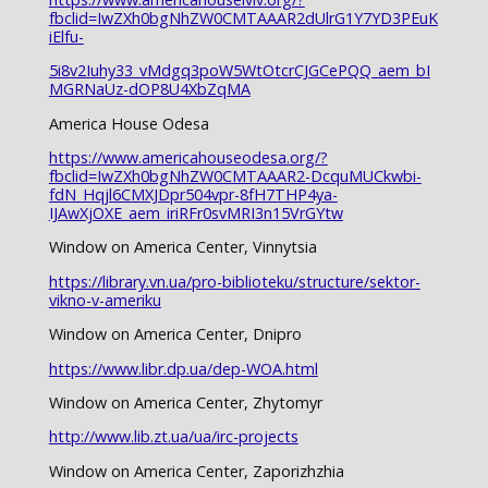
fbclid=IwZXh0bgNhZW0CMTAAAR2dUlrG1Y7YD3PEuK
iElfu-
5i8v2Iuhy33_vMdgq3poW5WtOtcrCJGCePQQ_aem_bI
MGRNaUz-dOP8U4XbZqMA
America House Odesa
https://www.americahouseodesa.org/?
fbclid=IwZXh0bgNhZW0CMTAAAR2-DcquMUCkwbi-
fdN_Hqjl6CMXJDpr504vpr-8fH7THP4ya-
IJAwXjOXE_aem_iriRFr0svMRI3n15VrGYtw
Window on America Center, Vinnytsia
https://library.vn.ua/pro-biblioteku/structure/sektor-
vikno-v-ameriku
Window on America Center, Dnipro
https://www.libr.dp.ua/dep-WOA.html
Window on America Center, Zhytomyr
http://www.lib.zt.ua/ua/irc-projects
Window on America Center, Zaporizhzhia