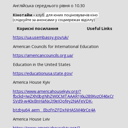
Англійська середнього рівня о 10.30
Кінотайм –
клуб
 для юних поціновувачів кіно 
(слідкуйте за анонсами у соцмережах віділлу)
Корисні посилання Useful Links
https://ua.usembassy.gov/uk/
American Councils for International Education
https://americancouncils.org.ua/
Education in the United States
https://educationusa.state.gov/
America House Kyiv
https://www.americahousekyiv.org/?
fbclid=IwZXh0bgNhZW0CMTAAAR1J6u289XvzOl46xCr
SVd9-w40xBnHaNx2J9eIQofey2NAFeVDK-
btzbju64_aem__EbzFnZ
FDxNHASM46rCe4A
America House Lviv
https://www.americahouselviv.org/?