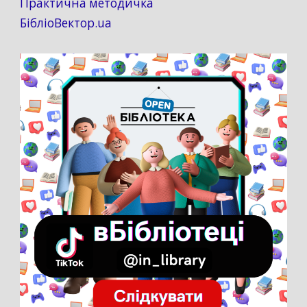
Практична методичка
БібліоВектор.ua