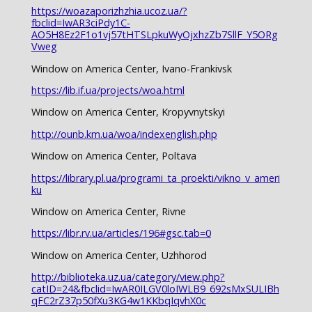
https://woazaporizhzhia.ucoz.ua/?
fbclid=IwAR3ciPdy1C-
AO5H8Ez2F1o1vj57tHTSLpkuWyOjxhzZb7SllF_Y5ORg
Vweg
Window on America Center, Ivano-Frankivsk
https://lib.if.ua/projects/woa.html
Window on America Center, Kropyvnytskyi
http://ounb.km.ua/woa/indexenglish.php
Window on America Center, Poltava
https://library.pl.ua/programi_ta_proekti/vikno_v_ameri
ku
Window on America Center, Rivne
https://libr.rv.ua/articles/196#gsc.tab=0
Window on America Center, Uzhhorod
http://biblioteka.uz.ua/category/view.php?
catID=24&fbclid=IwAR0ILGV0loIWLB9_692sMxSULIBh
qFC2rZ37p50fXu3KG4w1KKbqIqvhX0c