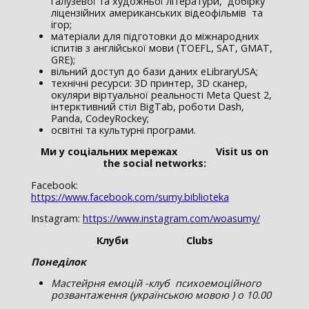
галузевої та художньої літератури, добірку
ліцензійних американських відеофільмів та
ігор;
матеріали для підготовки до міжнародних
іспитів з англійської мови (TOEFL, SAT, GMAT,
GRE);
вільний доступ до бази даних eLibraryUSA;
технічні ресурси: 3D принтер, 3D сканер,
окуляри віртуальної реальності Meta Quest 2,
інтерктивний стіл BigTab, роботи Dash,
Panda, CodeyRockey;
освітні та культурні програми.
Ми
у
соц
і
альних
мережах
Visit us on
the social networks:
Facebook:
https://www.facebook.com/sumy.biblioteka
Instagram:
https://www.instagram.com/woasumy/
Клуби
Clubs
Понеділок
Мастейрня емоцій -клуб психоемоційного
розвантаження (українською мовою ) o 10.00