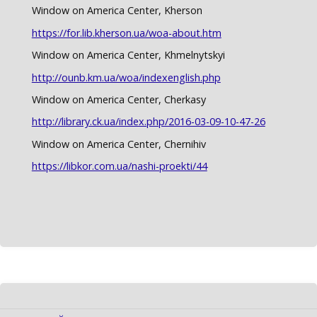
Window on America Center, Kherson
https://for.lib.kherson.ua/woa-about.htm
Window on America Center, Khmelnytskyi
http://ounb.km.ua/woa/indexenglish.php
Window on America Center, Cherkasy
http://library.ck.ua/index.php/2016-03-09-10-47-26
Window on America Center, Chernihiv
https://libkor.com.ua/nashi-proekti/44