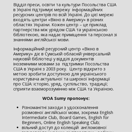
Відділ преси, освіти та культури Посольства США
в Україні підтримує мережу інформаційних
ресурсних центрів по всій Україні. До цієї мережі
входять центри «Вікно в Америку» в різних
областях України. Кожен центр – це приклад
партнерства між урядом США та українською
бібліотекою, яка надає приміщення та персонал зі
знаннями англійської мови.
Інформаційний ресурсний центр «Вікно в
Америку» діє в Сумській обласній універсальній
науковій бібліотеці у відділі документів
іноземними мовами за підтримки Посольства
США в Україні з 2003 року. Центр відкрито з
метою зробити доступною для українського
користувача актуальної та широкої інформації
про США: історію, уряд, суспільство, традиції;
сприяти взаєморозумінню між США та Україною.
WOA Sumy
пропонує:
Різноманітні заходи з удосконалення
розмовної англійської мови, зокрема English
Intermediate Club, Board Games, English for
Beginners, Online English Speaking Club;
вільний доступ до колекцій англомовної