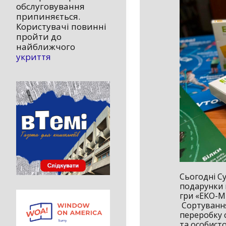
обслуговування
припиняється.
Користувачі повинні
пройти до
найближчого
укриття
Сьогодні С
подарунки в
гри «ЕКО-МЕ
Сортування 
переробку 
та особист