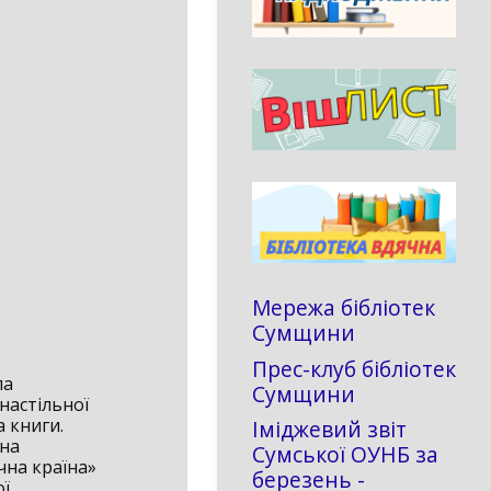
Мережа бібліотек
Сумщини
Прес-клуб бібліотек
ла
Сумщини
настільної
а книги.
Іміджевий звіт
 на
Сумської ОУНБ за
чна країна»
березень -
ої