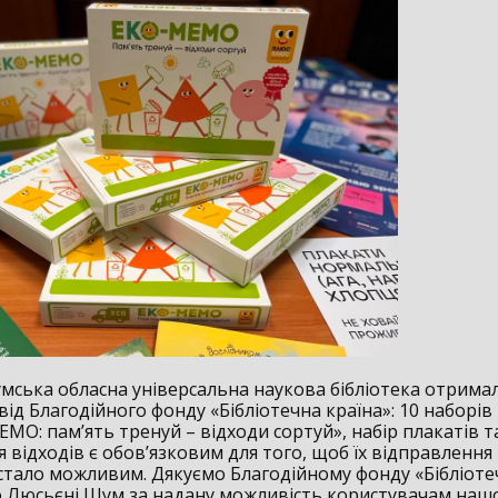
умська обласна універсальна наукова бібліотека отрима
ід Благодійного фонду «Бібліотечна країна»: 10 наборів 
МО: пам’ять тренуй – відходи сортуй», набір плакатів т
відходів є обов’язковим для того, щоб їх відправлення
стало можливим. Дякуємо Благодійному фонду «Бібліоте
о Люсьєні Шум за надану можливість користувачам наш