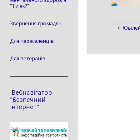
ментального здоров'я
"Ти як?"
Звернення громадян
Ювілей
Для переселенців
Для ветеранів
Вебнавігатор
"Безпечний
інтернет"