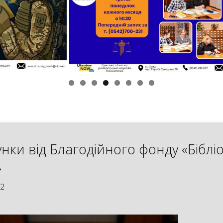
нки від Благодійного фонду «Біблі
»
22