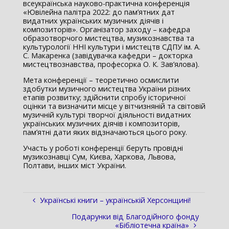
всеукраїнська науково-практична конференція
«Ювілейна палітра 2022: до пам’ятних дат
видатних українських музичних діячів і
композиторів». Організатор заходу – кафедра
образотворчого мистецтва, музикознавства та
культурології ННІ культури і мистецтв СДПУ ім. А.
С. Макаренка (завідувачка кафедри – докторка
мистецтвознавства, професорка О. К. Зав’ялова).
Мета конференції – теоретично осмислити
здобутки музичного мистецтва України різних
етапів розвитку; здійснити спробу історичної
оцінки та визначити місце у вітчизняній та світовій
музичній культурі творчої діяльності видатних
українських музичних діячів і композиторів,
пам’ятні дати яких відзначаються цього року.
Участь у роботі конференції беруть провідні
музикознавці Сум, Києва, Харкова, Львова,
Полтави, інших міст України.
Українські книги – українській Херсонщині!
Подарунки від Благодійного фонду
«Бібліотечна країна»