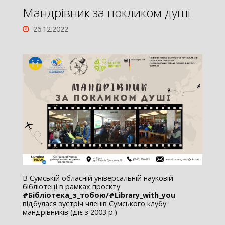
Мандрівник за покликом душі
26.12.2022
В Сумській обласній універсальній науковій
бібліотеці в рамках проєкту
#Бібліотека_з_тобою/#
Library
_
with
_
you
відбулася зустріч членів Сумського клубу
мандрівників (діє з 2003 р.)