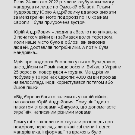
Після 24 лютого 2022 р. члени клубу мали змогу
мандрувати лише по Сумській області. Тільки
Кудрявцеву Юрію Андрійовичу вдалося виїхати
за межі країни. Його подорожі по 10 країнам
Європи і була приурочена зустріч.
Юрій Андрійович – людина абсолютно унікальна.
З початком війни він займався волонтерством.
Коли наше місто було в облозі, він вивозив
людей, доставляв потрібні ліки. А потім була
мандрівка…
Мрія про подорож Європою у нього була давно,
але здійснити її зміг лише восени. Виїхав з України
25 вересня, повернувся 4 грудня. Мандрівник
побував у 10 країнах Європи: 4000 км він проїхав
на велосипеді, іноді користувався потягом або
йшов пішки.
«Від Європи багато залежить у нашій війні», –
наголосив Юрій Андрійович. Тому він їздив з
плакатом зі словами «Дякуємо, що допомагаєте
Україні!», написаним різними мовами.
Присутні з захопленням слухали розповідь про
подорож, переглядали цікаві світлини і відео
мандрівника. Інформації та вражень було