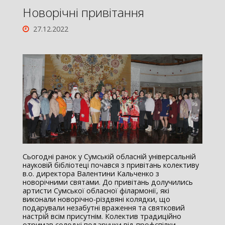
Новорічні привітання
27.12.2022
Сьогодні ранок у Сумській обласній універсальній
науковій бібліотеці почався з привітань колективу
в.о. директора Валентини Кальченко з
новорічними святами. До привітань долучились
артисти Сумської обласної філармонії, які
виконали новорічно-різдвяні колядки, що
подарували незабутні враження та святковий
настрій всім присутнім. Колектив традиційно
отримав солодкі подарунки від профспілки