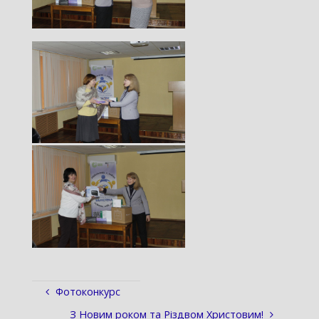
Фотоконкурс
З Новим роком та Різдвом Христовим!