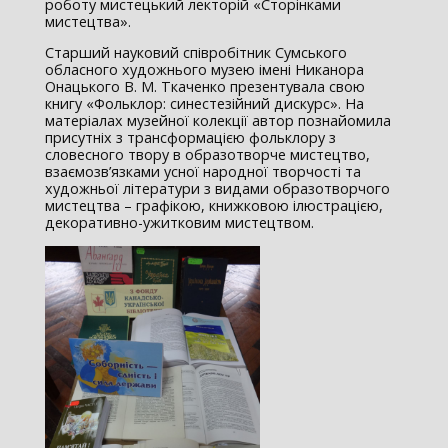
роботу мистецький лекторій «Сторінками
мистецтва».
Старший науковий співробітник Сумського
обласного художнього музею імені Никанора
Онацького В. М. Ткаченко презентувала свою
книгу «Фольклор: синестезійний дискурс». На
матеріалах музейної колекції автор познайомила
присутніх з трансформацією фольклору з
словесного твору в образотворче мистецтво,
взаємозв’язками усної народної творчості та
художньої літератури з видами образотворчого
мистецтва – графікою, книжковою ілюстрацією,
декоративно-ужитковим мистецтвом.