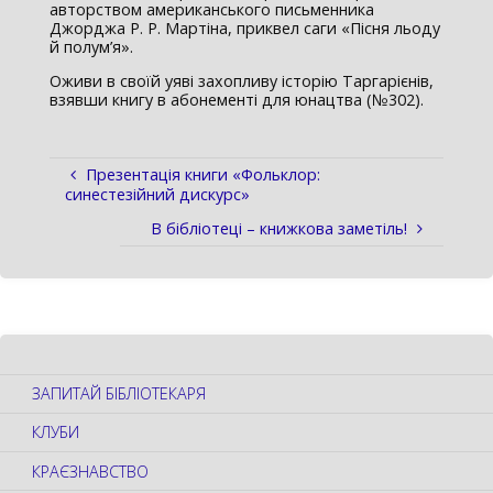
авторством американського письменника
Джорджа Р. Р. Мартіна, приквел саги «Пісня льоду
й полум’я».
Оживи в своїй уяві захопливу історію Таргарієнів,
взявши книгу в абонементі для юнацтва (№302).
Презентація книги «Фольклор:
синестезійний дискурс»
В бібліотеці – книжкова заметіль!
ЗАПИТАЙ БІБЛІОТЕКАРЯ
КЛУБИ
КРАЄЗНАВСТВО