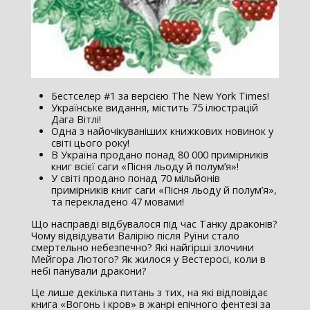
Бестселер #1 за версією The New York Times!
Українське видання, містить 75 ілюстрацій
Дага Вітлі!
Одна з найочікуваніших книжкових новинок у
світі цього року!
В Україна продано понад 80 000 примірників
книг всієї саги «Пісня льоду й полум’я»!
У світі продано понад 70 мільйонів
примірників книг саги «Пісня льоду й полум’я»,
та перекладено 47 мовами!
Що насправді відбувалося під час Танку драконів?
Чому відвідувати Валірію після Руїни стало
смертельно небезпечно? Які найгірші злочини
Мейгора Лютого? Як жилося у Вестеросі, коли в
небі панували дракони?
Це лише декілька питань з тих, на які відповідає
книга «Вогонь і кров» в жанрі епічного фентезі за