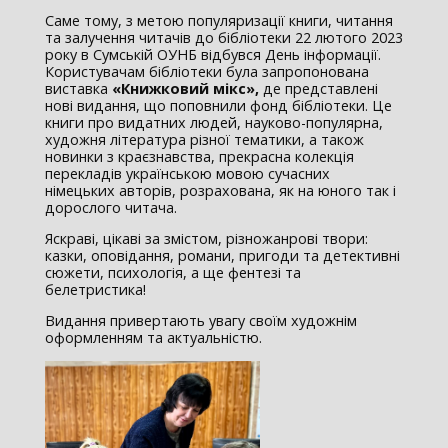
Саме тому, з метою популяризації книги, читання
та залучення читачів до бібліотеки 22 лютого 2023
року в Сумській ОУНБ відбувся День інформації.
Користувачам бібліотеки була запропонована
виставка
«Книжковий мікс»,
де представлені
нові видання, що поповнили фонд бібліотеки. Це
книги про видатних людей, науково-популярна,
художня література різної тематики, а також
новинки з краєзнавства, прекрасна колекція
перекладів українською мовою сучасних
німецьких авторів, розрахована, як на юного так і
дорослого читача.
Яскраві, цікаві за змістом, різножанрові твори:
казки, оповідання, романи, пригоди та детективні
сюжети, психологія, а ще фентезі та
белетристика!
Видання привертають увагу своїм художнім
оформленням та актуальністю.