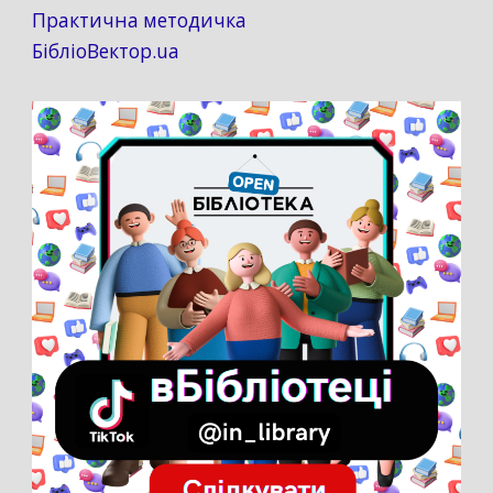
Практична методичка
БібліоВектор.ua