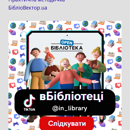
БібліоВектор.ua