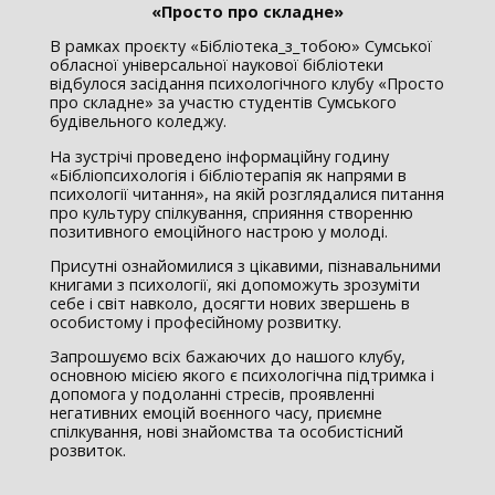
«Просто про складне»
В рамках проєкту «Бібліотека_з_тобою» Сумської
обласної універсальної наукової бібліотеки
відбулося засідання психологічного клубу «Просто
про складне» за участю студентів Сумського
будівельного коледжу.
На зустрічі проведено інформаційну годину
«Бібліопсихологія і бібліотерапія як напрями в
психології читання», на якій розглядалися питання
про культуру спілкування, сприяння створенню
позитивного емоційного настрою у молоді.
Присутні ознайомилися з цікавими, пізнавальними
книгами з психології, які допоможуть зрозуміти
себе і світ навколо, досягти нових звершень в
особистому і професійному розвитку.
Запрошуємо всіх бажаючих до нашого клубу,
основною місією якого є психологічна підтримка і
допомога у подоланні стресів, проявленні
негативних емоцій воєнного часу, приємне
спілкування, нові знайомства та особистісний
розвиток.