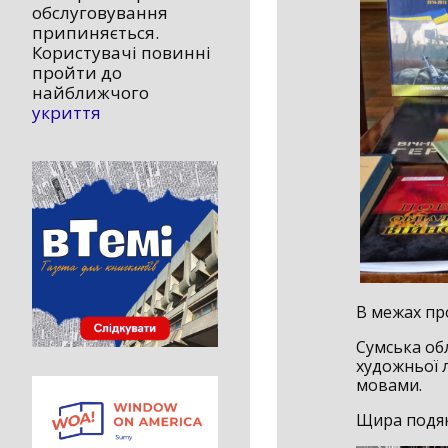
обслуговування
припиняється.
Користувачі повинні
пройти до
найближчого
укриття
В межах п
Сумська об
художньої 
мовами.
Щира подяк