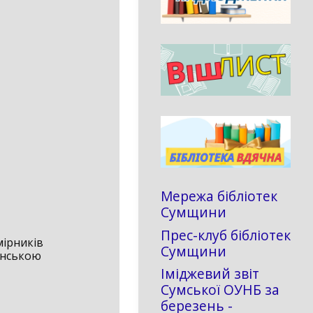
Мережа бібліотек
Сумщини
Прес-клуб бібліотек
мірників
Сумщини
онською
Іміджевий звіт
Сумської ОУНБ за
березень -