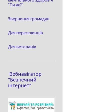
ментального здоров'я
"Ти як?"
Звернення громадян
Для переселенців
Для ветеранів
Вебнавігатор
"Безпечний
інтернет"