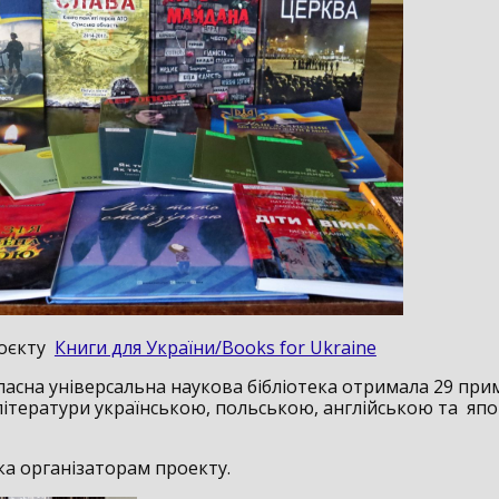
роєкту
Книги для України/Books for Ukraine
ласна універсальна наукова бібліотека отримала 29 при
літератури українською, польською, англійською та яп
а організаторам проекту.