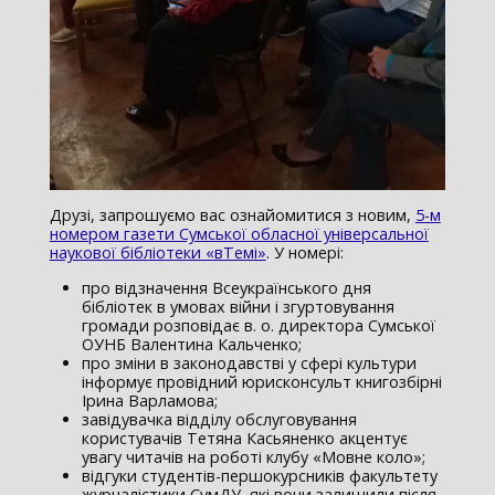
Друзі, запрошуємо вас ознайомитися з новим,
5-м
номером газети Сумської обласної універсальної
наукової бібліотеки «вТемі»
. У номері:
про відзначення Всеукраїнського дня
бібліотек в умовах війни і згуртовування
громади розповідає в. о. директора Сумської
ОУНБ Валентина Кальченко;
про зміни в законодавстві у сфері культури
інформує провідний юрисконсульт книгозбірні
Ірина Варламова;
завідувачка відділу обслуговування
користувачів Тетяна Касьяненко акцентує
увагу читачів на роботі клубу «Мовне коло»;
відгуки студентів-першокурсників факультету
журналістики СумДУ, які вони залишили після