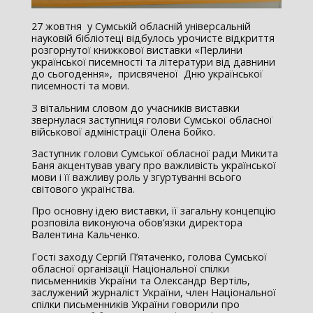
27 жовтня у Сумській обласній універсальній
науковій бібліотеці відбулось урочисте відкриття
розгорнутої книжкової виставки «Перлини
української писемності та літератури від давнини
до сьогодення», присвяченої Дню української
писемності та мови.
З вітальним словом до учасників виставки
звернулася заступниця голови Сумської обласної
військової адміністрації Олена Бойко.
Заступник голови Сумської обласної ради Микита
Баня акцентував увагу про важливість української
мови і її важливу роль у згуртуванні всього
світового українства.
Про основну ідею виставки, її загальну концепцію
розповіла виконуюча обов’язки директора
Валентина Кальченко.
Гості заходу Сергій П’ятаченко, голова Сумської
обласної організації Національної спілки
письменників України та Олександр Вертіль,
заслужений журналіст України, член Національної
спілки письменників України говорили про