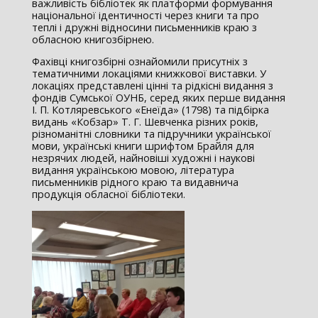
важливість бібліотек як платформи формування
національної ідентичності через книги та про
теплі і дружні відносини письменників краю з
обласною книгозбірнею.
Фахівці книгозбірні ознайомили присутніх з
тематичними локаціями книжкової виставки. У
локаціях представлені цінні та рідкісні видання з
фондів Сумської ОУНБ, серед яких перше видання
І. П. Котляревського «Енеїда» (1798) та підбірка
видань «Кобзар» Т. Г. Шевченка різних років,
різноманітні словники та підручники української
мови, українські книги шрифтом Брайля для
незрячих людей, найновіші художні і наукові
видання українською мовою, література
письменників рідного краю та видавнича
продукція обласної бібліотеки.